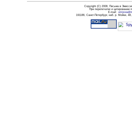
Copyright (C) 200
8
,
Письма в
Э
мисси
При перепечатке и цитировании
E-mail:
emissia@ma
191186
, Санкт-Петербург, наб. р. Мойки, 48