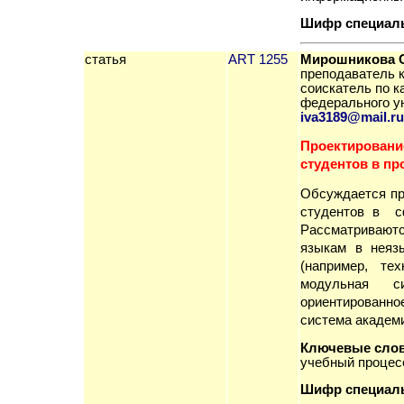
Шифр специал
статья
ART 1255
Мирошникова О
преподаватель 
соискатель по к
федеральн
ого
у
iva
3189@
mail
.
ru
Проектировани
студентов в пр
Обсуждается п
студентов в сф
Рассматривают
языкам в неяз
(например, те
модульная сис
ориентированно
система академи
Ключевые сло
учебный процесс
Шифр специал