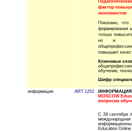
Педагогически
фактор повыше
экономистов
П
оказа
но
, что 
формирования м
только повысит
но и опти
общепрофесси
повышает качес
Ключевые сло
общепрофессион
обучение, техно
Шифр специал
информация
ART 1252
ИНФОРМАЦИЯ 
MOSCOW Educat
вопросам обуч
С 28 сентября п
международна
информационны
Education Online