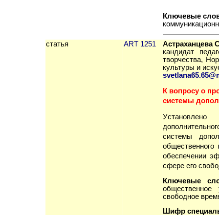
Ключевые сло
коммуникационн
статья
ART 1251
Астраханцева 
кандидат педаг
творчества
,
Нор
культуры и иску
svetlana65.65@m
К вопросу о п
системы допол
У
становлено
дополнительно
системы
дополн
общественного 
обеспечении эф
сфере его свобо
Ключевые сло
общественное 
свободное врем
Шифр специал