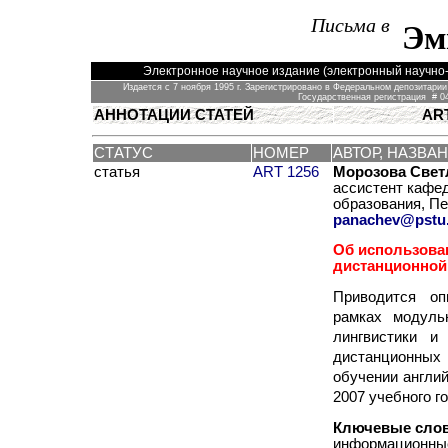
Письма в
Эм
Электронное научное издание (электронный научно-
Издается с 7 ноября 1995 г.
З
арегистрирован
о
в
Федеральном
депозитарии
Государственная р
егистраци
я
# 04
A
ННОТАЦИИ СТАТЕЙ
AR
C
ТАТУС
НОМЕР
АВТОР, НАЗВА
статья
ART 1256
Морозова Свет
ассистент кафе
образования
,
Пе
panachev
@
pstu
Об использова
дистанционной
П
риводится оп
рамках модуль
лингвистики и
дистанционных
обучении англи
2007 учебного го
Ключевые сло
информационные