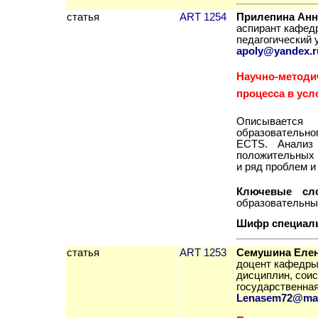
статья
ART 1254
Прилепина Анн
аспирант кафед
педагогическ
ий
у
apoly@yandex.r
Научно-методи
процесса в усл
О
писывается
образовательно
ECTS
. Анализ
положительных 
и ряд проблем и
Ключевые с
образовательны
Шифр специал
статья
ART 1253
Cемушина Елен
доцент кафедры 
дисциплин
, сои
государственная
Lenasem
72@
ma