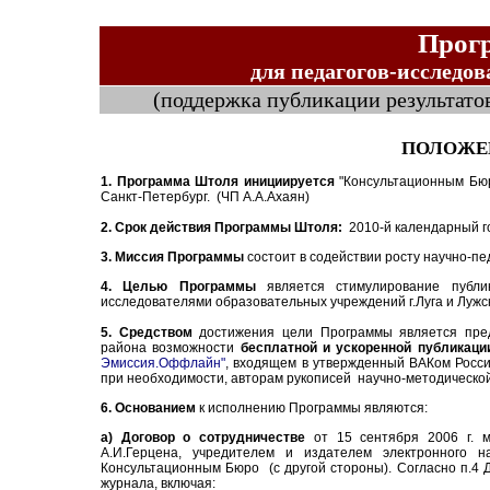
Прог
для педагогов-исследов
(
поддержка
публикации результато
ПОЛОЖЕ
1. Программа Штоля инициируется
"Консультационным Б
Санкт-Петербург.
(ЧП А.А.Ахаян)
2. Срок действия Программы Штоля:
2010-й календарный г
3. Миссия Программы
состоит в содействии росту научно-пед
4. Целью Программы
является стимулирование публик
исследователями образовательных учреждений г.Луга и Лужс
5. Средством
достижения цели Программы является предо
района возможности
бесплатной и ускоренной публикаци
Эмиссия.Оффлайн"
, входящем в утвержденный ВАКом Росси
при необходимости, авторам рукописей научно-методической 
6. Основанием
к исполнению Программы
являются:
а) Договор о сотрудничестве
от 15 сентября 2006 г. 
А.И.Герцена, учредителем и издателем электронного 
Консультационным Бюро (с другой стороны). Согласно п.4 
журнала, включая: