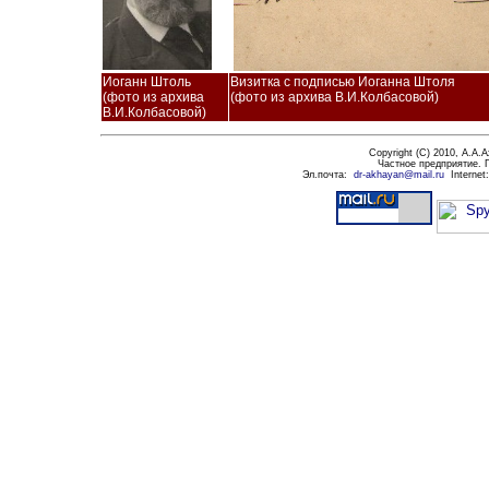
Иоганн Штоль
Визитка с подписью Иоганна Штоля
(фото из архива
(фото из архива В.И.Колбасовой)
В.И.Колбасовой)
Copyright (C) 2010,
А.А.А
Частное предприятие.
Г
Эл.почта
:
dr-akhayan@mail.ru
Internet