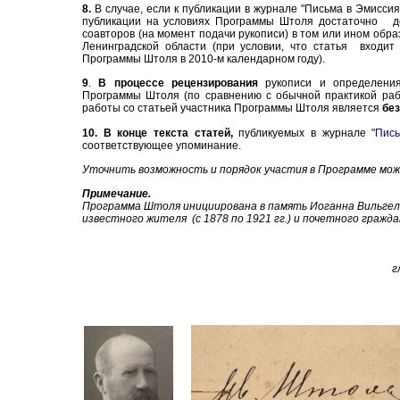
8.
В случае, если к публикации в журнале "Письма в Эмисс
публикации на условиях Программы Штоля достаточно
д
со
автор
ов
(на момент подачи рукописи) в том или ином обр
Ленинградской области
(
при условии, что статья входит
Программы Штоля в 2010-м календарном году
)
.
9
.
В процессе рецензирования
рукописи и определения
Программы Штоля (по сравнению с обычной практикой раб
работы со статьей участника Программы Штоля является
бе
10
. В конце текста статей,
публикуемых в журнале
"Пис
соответствующее упоминание.
Уточнить возможность и порядок участия в Программе мож
Примечание.
Программа Штоля инициирована в память Иоганна Вильгель
известного жителя (с 1878 по 1921 гг.) и
почетного граждан
г