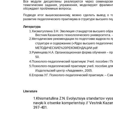
Все модули дисциплины реализуются через семинарск
тематические задания, упражнения, моделируют фрагмент
обсуждают проблемные вопросы.
Подводя итог вышесказанному, можно сделать вывод о то
развитие педагогического практикума в структуре высшего пе
Литература
1
.Хисматуллина З.Н. Эволюция стандартов высшего образ
Вестник Казанского технологического университета. – 
2.Методические рекомендации по подготовке кадров по п
структуре и содержанию («Ядро высшего педагогичес
МЕТОДИЧЕСКИЕ%20РЕКОМЕНДАЦИИ.pdf
3
.Румянцева Н.А. Организационная форма обучения – практ
50.
4.Психолого-педагогический практикум: Учеб. пособие / П
5
.Психолого-педагогический практикум: учеб. пособие для
Издательский центр «Академия», 2005.
6
.Егорова У.Г. Психолого-педагогический практикум. – С
Literature
1.Khismatullina Z.N. Evolyutsiya standartov vys
navyki k otsenke kompetentsiy // Vestnik Kazan
397-401.