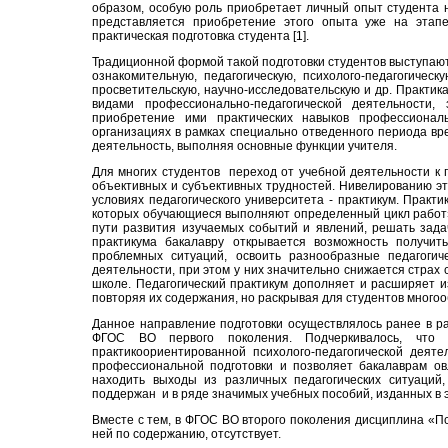
образом, особую роль приобретает личный опыт студента 
представляется приобретение этого опыта уже на этапе
практическая подготовка студента [1].
Традиционной формой такой подготовки студентов выступают
ознакомительную, педагогическую, психолого-педагогическ
просветительскую, научно-исследовательскую и др. Практи
видами профессионально-педагогической деятельности,
приобретение ими практических навыков профессиональ
организациях в рамках специально отведенного периода вр
деятельность, выполняя основные функции учителя.
Для многих студентов переход от учебной
деятельности
к
объективных и субъективных трудностей. Нивелированию эт
условиях педагогического университета - практикум. Практ
которых обучающиеся выполняют определенный цикл работ» 
пути развития изучаемых событий и явлений, решать задач
практикума бакалавру открывается возможность получи
проблемных ситуаций, освоить разнообразные педагоги
деятельности, при этом у них значительно снижается страх 
школе. Педагогический практикум дополняет и расширяет и
повторяя их содержания, но раскрывая для студентов многоо
Данное направление подготовки осуществлялось ранее в р
ФГОС ВО первого поколения. Подчеркивалось, что 
практикоориентированной психолого-педагогической деят
профессиональной подготовки и позволяет бакалаврам о
находить выходы из различных педагогических ситуаций,
поддержан и в ряде значимых учебных пособий, изданных в э
Вместе с тем, в ФГОС ВО второго поколения дисциплина «Пс
ней по содержанию, отсутствует.