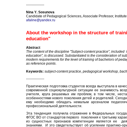
----------------
Nina Y
.
Sosunova
Candidate of Pedagogical Sciences, Associate Professor, Institut
afaline@yandex.ru
About the workshop in the structure of train
education"
Abstract
The content of the discipline "Subject-content practice", included 
education", is discussed. Substantiated is the consideration of su
modern requirements for the level of training of bachelors of ped
as reference points
.
Keywords:
subject-content practice, pedagogical workshop, bac
----------------
Практическая подготовка студентов всегда выступала в каче
современной социокультурной ситуации ее значимость воз
учителя, круга решаемых им проблем, в том числе, нест
особенностями нового поколения детей и родителей. Сегод
ему необходимо обладать немалым арсеналом педагогичес
профессиональной деятельности.
Эта тенденция получила отражение в Федеральных госуда
ФГОС ВО от стандартов первого поколения
к третьему
харак
из сущностных признаков компетенции является ее де
знаниями. И это свидетельствует об усилении практико-о