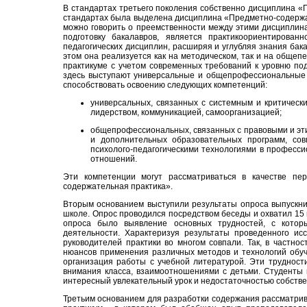
В стандартах третьего поколения собственно дисциплина «П
стандартах была выделена дисциплина «Предметно-содержат
можно говорить о преемственности между этими дисциплин
подготовку бакалавров, является практикоориентирова
педагогических дисциплин, расширяя и углубляя знания бак
этом она реализуется как на методическом, так и на общепе
практикуме с учетом современных требований к уровню под
здесь выступают универсальные и общепрофессиональные к
способствовать освоению следующих компетенций:
универсальных, связанных с системным и критическ
лидерством, коммуникацией, самоорганизацией;
общепрофессиональных, связанных с правовыми и эт
и дополнительных образовательных программ, сов
психолого-педагогическими технологиями в професс
отношений.
Эти компетенции могут рассматриваться в качестве пе
содержательная практика».
Вторым основанием выступили результаты опроса выпускник
школе. Опрос проводился посредством беседы и охватил 15 
опроса было выявление основных трудностей, с котор
деятельности. Характеризуя результаты проведенного ис
руководителей практики во многом совпали. Так, в частнос
нюансов применения различных методов и технологий обуч
организация работы с учебной литературой. Эти трудности
внимания класса, взаимоотношениями с детьми. Студенты
интересный увлекательный урок и недостаточностью собстве
Третьим основанием для разработки содержания рассматрив