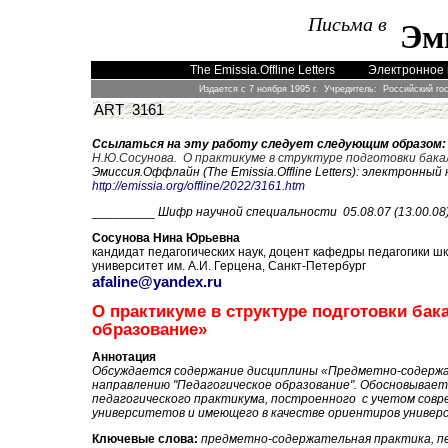
Письма в
Эм
The Emissia.Offline Letters
Электронное 
Издается с 7 ноября 1995 г. Учредитель: Российский го
ART 31
61
Ссылаться на эту работу следует следующим образом:
Н.Ю.Сосунова. О практикуме в структуре подготовки бака
Эмиссия.Оффлайн (The Emissia.Offline Letters): электронный
http://emissia.org/offline/2022/31
61
.htm
_________
Шифр научной специальности 05.08.07 (13.00.08
Сосунова Нина Юрьевна
кандидат педагогических наук, доцент кафедры педагогик
и
ш
университет им. А.И. Герцена, Санкт-Петербург
afaline@yandex.ru
О практикуме в структуре подготовки ба
образование»
Аннотация
Обсуждается содержание дисциплины
«Предметно-содержа
направлению "Педагогическое образование". Обосновывае
педагогического практикума, построенного с учетом совр
университетов и имеющего в качестве ориентиров универ
Ключевые слова:
предметно-содержательная практика, пе