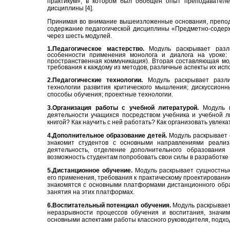
практикум», в котором был обобщен опыт преподавател
дисциплины [4].
Принимая во внимание вышеизложенные основания, препода
содержание педагогической дисциплины «Предметно-содерж
через шесть модулей.
1.Педагогическое мастерство.
Модуль раскрывает разл
особенности применения монолога и диалога на уроке; 
пространственная коммуникация). Вторая составляющая мод
требования к каждому из методов, различные аспекты их исп
2.
Педагогические технологии.
Модуль раскрывает разли
технологии развития критического мышления; дискуссионны
способы обучения; проектные технологии.
3.Организация работы с учебной литературой.
Модуль 
деятельности учащихся посредством учебника и учебной ли
книгой? Как научить с ней работать? Как организовать увлек
4.Дополнительное образование детей.
Модуль раскрывает 
знакомит студентов с основными направлениями реализ
деятельность, отделение дополнительного образования
возможность студентам попробовать свои силы в разработк
5.Дистанционное обучение.
Модуль раскрывает сущностные
его применения, требования к практическому проектировани
знакомятся с основными платформами дистанционного обра
занятия на этих платформах.
6.Воспитательный потенциал обучения.
Модуль раскрывает
неразрывности процессов обучения и воспитания, значи
основными аспектами работы классного руководителя, подхо