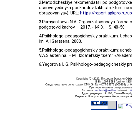
2.Metodicheskiye rekomendatsii po podgotovk
osnove yedinykh podkhodov k ikh strukture i 
obrazovaniya»). URL:
https://report.apkpro.r
3.Rumyantseva N.A. Organizatsionnaya forma ob
podgotovki kadrov. – 2017. - № 3. – S. 48-50.
4.Psikhologo-pedagogicheskiy praktikum: Ucheb.
im. A.I.Gertsena, 2003.
5.Psikhologo-pedagogicheskiy praktikum: ucheb.
V.A.Slastenina. – M.: Izdatel'skiy tsentr «Akadem
6.Yegorova U.G. Psikhologo-pedagogicheskiy pra
Copyright (C) 20
22
,
Письма в Эмиссия.Оффла
ISSN 1997-8588 (
online
)
. ISS
Свидетельство о регистрации СМИ Эл № ФС77-33379 (000863) от 0
При перепечатке и цитировании 
Эл.почта
:
emissia@mail.ru
Internet:
ht
Адрес редакции:
191186
, Санкт-Петербу
Издатель: Консультационное бюро доктора 