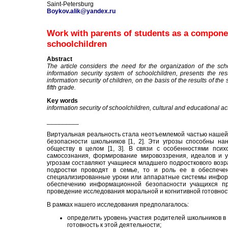
Saint-Petersburg
Boykov.alik@yandex.ru
Work with parents of students as a componen
schoolchildren
Abstract
The article considers the need for the organization of the s
information security system of schoolchildren, presents the res
information security of children, on the basis of the results of th
fifth grade.
Key words
information security of schoolchildren, cultural and educational act
_________
Виртуальная реальность стала неотъемлемой частью нашей 
безопасности школьников [1, 2]. Эти угрозы способны на
обществу в целом [1, 3]. В связи с особенностями психо
самосознания, формирование мировоззрения, идеалов и у
угрозам составляют учащиеся младшего подросткового возра
подростки проводят в семье, то и роль ее в обеспеч
специализированные уроки или аппаратные системы информ
обеспечению информационной безопасности учащихся пр
проведение исследования моральной и когнитивной готовност
В рамках нашего исследования предполагалось:
определить уровень участия родителей школьников в
готовность к этой деятельности;