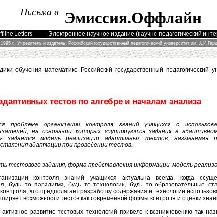
Письма в
Эмиссия
.
Оффлайн
fline Letters
Электронное научное издание (научно-педагогический инт
 1995 г. Учредитель и издатель: Российский государственный педагогический университет им. А.И.Гер
дики обучения математике Российский государственный педагогический ун
адаптивных тестов по алгебре и началам анализа
я проблема организации контроля знаний учащихся с использов
азателей, на основании которых группируются задания в адаптивн
я» задается модель реализации адаптивных тестов, называемая п
ствления адаптации при проведении тестов.
ть тестового задания, форма представления информации, модель реализ
анизации контроля знаний учащихся актуальна всегда, когда осуще
, будь то парадигма, будь то технологии, будь то образовательные с
контроля, что предполагает разработку содержания и технологии использо
ширяет возможности тестов как современной формы контроля и оценки зна
 активное развитие тестовых технологий привело к возникновению так н