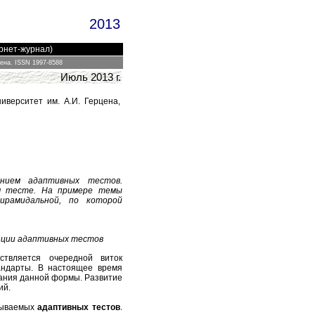
2013
ернет-журнал)
цена.
ISSN 1997-8588
Июль 2013 г.
иверситет им. А.И. Герцена,
анием адаптивных тестов.
ом тесте. На примере темы
ирамидальной, по которой
ации адаптивных тестов
ствляется очередной виток
тандарты. В настоящее время
вания данной формы. Развитие
ний.
азываемых
адаптивных тестов
.