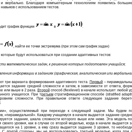
й и вербально. Благодаря компьютерным технологиям появились больши
 навыков с использованием тестов.
одит график функции
в
.
, найти ее точки экстремума (при этом сам график задан)
 которые будут использоваться при создании адаптивных тестов:
сти математических задач, к решению которых подготовлен учащийся;
ления информации в заданиях (графическая, аналитическая или вербальная
ют три варианта формирования адаптивного теста.
Первый
– пирамидальный
дается задание средней сложности и затем, в зависимости от ответа, фор
же или выше в 2 раза.
Второй
способ (
flexilevel
) в начале использует любой у
нного учащегося. При т
ретьем
стратификационном способе (
stratified adapt
уровням сложности. При правильном ответе следующее задание беретс
].
ии», осуществляемый при переходе к следующей задаче. Мы будем по
в, «пирамидальной». Каждому учащемуся в начале выдается задание среднег
ируется задание, шкала сложности которого выше или ниже. Эта модель по
 своего уровня, как в случае со второй моделью, когда в начале выдается 
ащегося на 1 уровне, а ему сразу выдается задание 3 уровня, то необход
. С другой стороны, мы не воспользовались третьей моделью, когда при