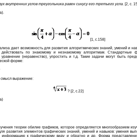
вух внутренних углов треугольника равен синусу его третьего угла.
[2, с. 1
а).
[1, с.158]
ализа дает возможность для развития алгоритмических знаний, умений и нав
 действовать по знакомому и незнакомому алгоритмам. Стандартные ф
 уравнение (неравенство), упростить и т.д. Такие задачи могут быть пре
ческой форме:
)
 смысл выражение:
? [2, с.22]
а)
учения теории обилие графиков, которое определяется многообразием изу
ля развития элементов графических знаний, умений и навыков: умения вы
ь информацию к графическому виду и обратно и др. Форма представлени