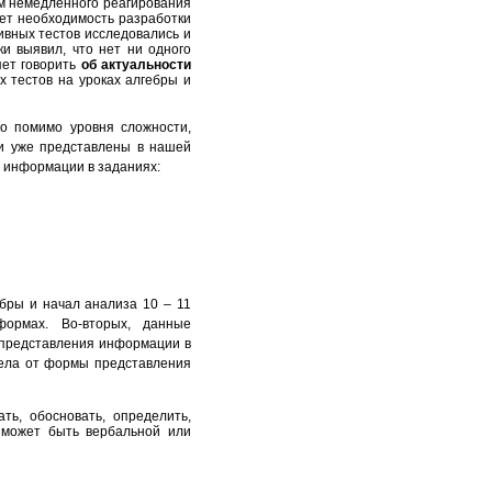
м немедленного реагирования
ет необходимость разработки
ивных тестов исследовались и
и выявил, что нет ни одного
яет говорить
об актуальности
 тестов на уроках алгебры и
о помимо уровня сложности,
ли уже представлены в нашей
я информации в заданиях:
бры и начал анализа 10 – 11
формах. Во-вторых, данные
 представления информации в
села от формы представления
ть, обосновать, определить,
может быть вербальной или