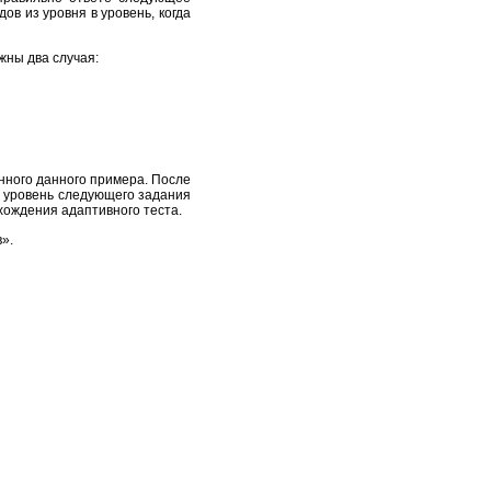
ов из уровня в уровень, когда
жны два случая:
енного данного примера. После
о уровень следующего задания
хождения адаптивного теста.
».