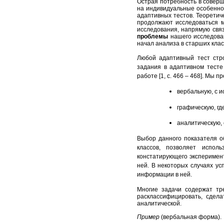
Острая потребность в совер
на индивидуальные особенно
адаптивных тестов. Теоретич
продолжают исследоваться м
исследования, напрямую связ
проблемы
нашего исследова
начал анализа в старших кла
Любой адаптивный тест стр
задания в адаптивном тесте
работе [1, с. 466 – 468]. Мы
вербальную, с 
графическую, гд
аналитическую,
Выбор данного показателя о
классов, позволяет испол
констатирующего эксперимен
ней. В некоторых случаях у
информации в ней.
Многие задачи содержат тре
расклассифицировать, сдела
аналитической.
Пример
(вербальная форма).