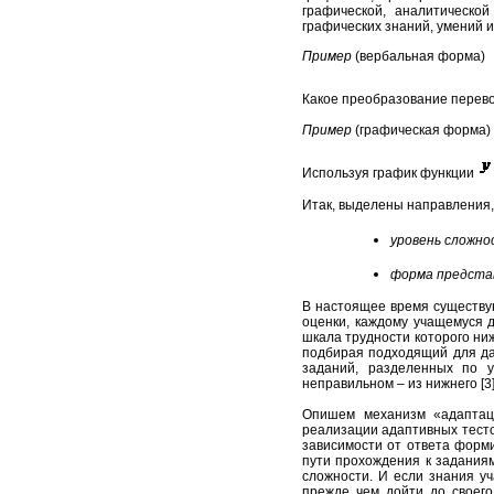
графической, аналитическо
графических знаний, умений и
Пример
(вербальная форма)
Какое преобразование перев
Пример
(графическая форма)
Используя график функции
Итак, выделены направления,
уровень сложно
форма представ
В настоящее время существу
оценки, каждому учащемуся 
шкала трудности которого ни
подбирая подходящий для да
заданий, разделенных по 
неправильном – из нижнего [3
Опишем механизм «адаптац
реализации адаптивных тесто
зависимости от ответа форм
пути прохождения к заданиям
сложности. И если знания уч
прежде чем дойти до своего