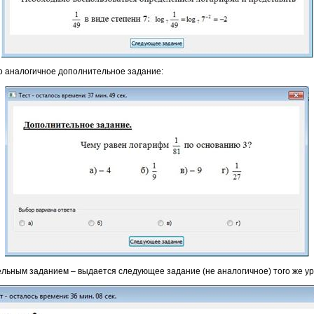
о аналогичное дополнительное задание:
ельным заданием – выдается следующее задание (не аналогичное) того же у