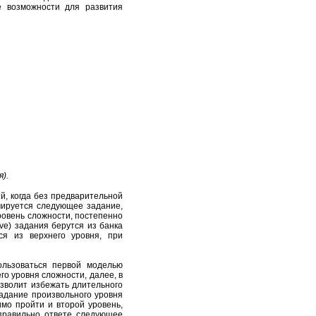
е возможности для развития
).
, когда без предварительной
мируется следующее задание,
ровень сложности, постепенно
ive
) задания берутся из банка
я из верхнего уровня, при
льзоваться первой моделью
о уровня сложности, далее, в
зволит избежать длительного
задание произвольного уровня
имо пройти и второй уровень,
 правильно ответе следующее