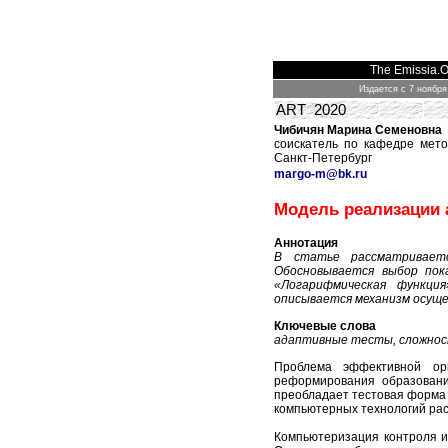
The Emissia.Of
Издается с 7 ноября
ART
2020
Чибичян Марина Семеновна
соискатель по кафедре мето
Санкт-Петербург
margo
-
m
@
bk
.
ru
Модель реализации 
Аннотация
В статье рассматриваетс
Обосновывается выбор пок
«Логарифмическая функци
описывается механизм осуще
Ключевые слова
адаптивные тесты, сложнос
Проблема эффективной орг
реформирования образования
преобладает тестовая форма 
компьютерных технологий рас
Компьютеризация контроля и