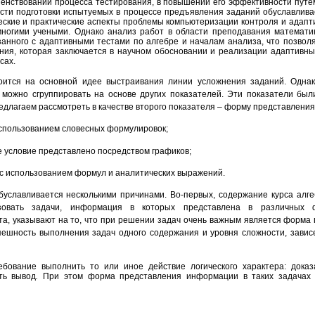
шенствовании процесса тестирования, в повышении его эффективности путе
сти подготовки испытуемых в процессе предъявления заданий обуславлива
еские и практические аспекты проблемы компьютеризации контроля и адапт
ногими учеными. Однако анализ работ в области преподавания математик
анного с адаптивными тестами по алгебре и началам анализа, что позвол
ния, которая заключается в научном обосновании и реализации адаптивных
ссах.
оится на основной идее выстраивания линии усложнения заданий. Однак
 можно сгруппировать на основе других показателей. Эти показатели бы
 предлагаем рассмотреть в качестве второго показателя – форму представлени
использованием словесных формулировок;
е условие представлено посредством графиков;
 с использованием формул и аналитических выражений.
буславливается несколькими причинами. Во-первых, содержание курса алге
ьзовать задачи, информация в которых представлена в различных 
та, указывают на то, что при решении задач очень важным является форма
спешность выполнения задач одного содержания и уровня сложности, зави
бование выполнить то или иное действие логического характера: доказа
ть вывод
.
При этом форма представления информации в таких задачах 