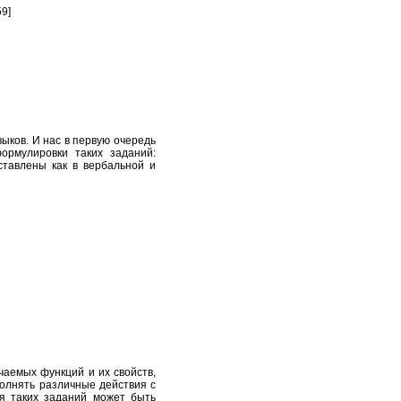
59]
ыков. И нас в первую очередь
ормулировки таких заданий:
дставлены как в вербальной и
чаемых функций и их свойств,
полнять различные действия с
я таких заданий может быть