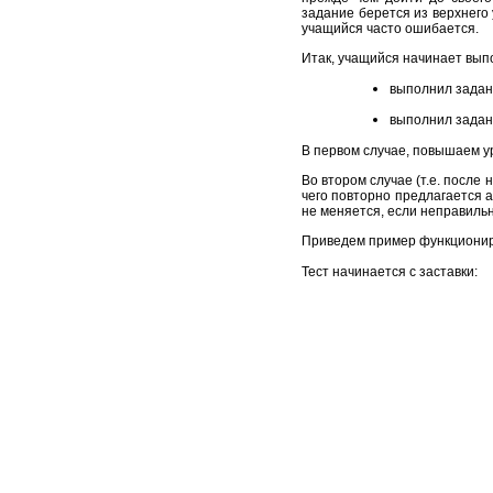
задание берется из верхнего 
учащийся часто ошибается.
Итак, учащийся начинает выпо
выполнил задан
выполнил задан
В первом случае, повышаем у
Во втором случае (т.е. после
чего повторно предлагается 
не меняется, если неправиль
Приведем пример функционир
Тест начинается с заставки: