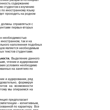
олнее раскрыть потенциал
енность содержанию
ю студентов к изучению
х по иностранному языку
удет проходить на родном
ы должны справляться с
дентами первых-вторых
н необходимостью
иностранном, так и на
ельного наполнения подобных
азцов является необходимым
ых текстов студентами.
ьности.
Выделение данного
ьме, чтении и аудировании
аких условиях необходимо
ванных на занятиях по
нии и аудировании, ряд
едовательно, формируя
ентов на возможности
этому мы опираемся на
нцип предполагает
омпетенции – когнитивным,
рованной по характеру. Все
лаженную деятельность при