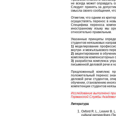
не всегда может оправдать о
Следует принять за допусти
смысла своего сообщения, что
Отметим, что одним из критер
осуществлять перенос в нов
Специфика переноса компен
иностранному языку мы ори
относительно правильным.
Указанные принципы опред
студентов неязыковых направ
1)
моделирование профессион
внутри- и межъязыкового пер
2)
акцентирование в обучени
комплексом компенсаторных с
3)
разработка комплекса упр
письменной деловой речи и 
Предложенный комплекс при
положительный перенос знан
деловой речи студентов, оп
обучении, становлению иноя
компетенции студентов неяз
Исследование выполнено при
Германской Службы Академич
Литература
Oxford R. L., Leaver B. L
cultural perspectives (Te