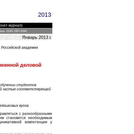
2013
ернет-журнал)
цена.
ISSN 1997-8588
Январь
2013 г.
 Российск
ой
академи
и
ьменной деловой
 обучении студентов
ной частью соответствующей
еязыковых вузов.
правляться с разнообразными
тим становится необходимым
уникативной компетенции у