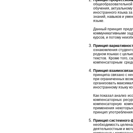
Принцип профессиона
общеобразовательной 
обучения, актуальному
иностранного языка за
знаний, навыков и уме
языке.
Данный принцип предпо
коммуникативными зад
курсов, и потому неиз
Принцип вариативнос
ознакомления студенто
родном языках с цель
текстов. Кроме того, 
компенсаторным средс
Принцип взаимосвязан
принципа связано с не
при ограниченных воз
организовать максима
иностранному языку ко
Как показал анализ ис
компенсаторных ресур
компенсаторную комп
применения некоторых
принцип употребления 
Принцип системного 
необходимость целена
деятельностным и моти
компоненты компетенци