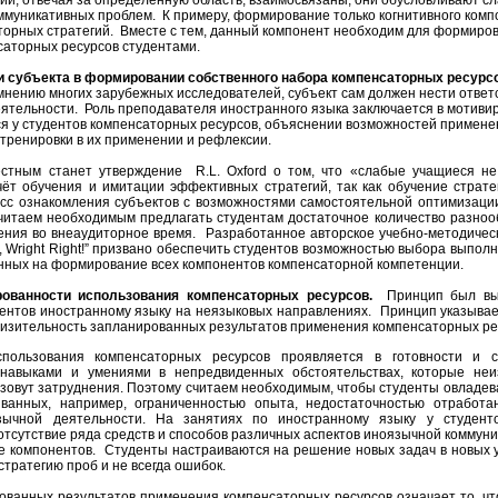
муникативных проблем. К примеру, формирование только когнитивного комп
торных стратегий. Вместе с тем, данный компонент необходим для формиро
саторных ресурсов студентами.
 субъекта в формировании собственного набора компенсаторных ресурсо
о мнению многих зарубежных исследователей, субъект сам должен нести ответ
ятельности. Роль преподавателя иностранного языка заключается в мотивир
я у студентов компенсаторных ресурсов, объяснении возможностей примене
 тренировки в их применении и рефлексии.
естным станет утверждение
R
.
L
.
Oxford
о том, что «слабые учащиеся не 
чёт обучения и имитации эффективных стратегий, так как обучение стратег
сс ознакомления субъектов с возможностями самостоятельной оптимизации с
 считаем необходимым предлагать студентам достаточное количество разноо
ения во внеаудиторное время. Разработанное авторское учебно-методичес
,
Wright Right
!” призвано обеспечить студентов возможностью выбора выпол
нных на формирование всех компонентов компенсаторной компетенции.
ованности использования компенсаторных ресурсов.
Принцип был выв
дентов иностранному языку на неязыковых направлениях. Принцип указыва
лизительность запланированных результатов применения компенсаторных ре
пользования компенсаторных ресурсов проявляется в готовности и с
навыками и умениями в непредвиденных обстоятельствах, которые неи
ызовут затруднения. Поэтому считаем необходимым, чтобы студенты овладе
званных, например, ограниченностью опыта, недостаточностью отработа
зычной деятельности. На занятиях по иностранному языку у студенто
отсутствие ряда средств и способов различных аспектов иноязычной коммуни
е компонентов. Студенты настраиваются на решение новых задач в новых 
стратегию проб и не всегда ошибок.
ванных результатов применения компенсаторных ресурсов означает то, чт