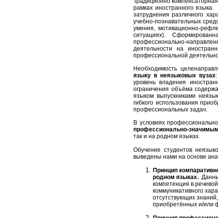
Традиционно компенсаторная 
рамках иностранного языка. 
затруднения различного хар
учебно-познавательных сред
умения, мотивационно-рефле
ситуациях). Сформированна
профессионально-направл
деятельности на иностран
профессиональной деятельно
Необходимость целенаправл
языку в неязыковых вузах
уровень владения иностран
ограничения объёма содержа
языком выпускниками неязык
гибкого использования прио
профессиональных задач.
В условиях профессионально
профессионально-значимы
так и на родном языках.
Обучение студентов неязык
выведены нами на основе ана
Принцип компаративно
родном языках.
Данный
компетенция в речевой
коммуникативного хара
отсутствующих знаний,
приобретённых и/или 