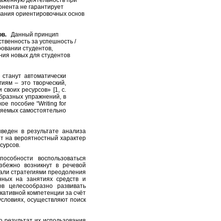
онента не гарантирует
вания ориентировочных основ
в.
Данный принцип
ственность за успешность /
овании студентов,
ния новых для студентов
станут автоматически
иям – это творческий,
воих ресурсов» [1, с.
бразных упражнений, в
кое пособие “
Writing for
няемых самостоятельно
еден в результате анализа
ет на вероятностный
характер
сурсов
.
пособности воспользоваться
збежно возникнут в речевой
вали стратегиями преодоления
нных на занятиях средств и
в целесообразно развивать
кативной компетенции за счёт
условиях, осуществляют поиск
о результат их использования