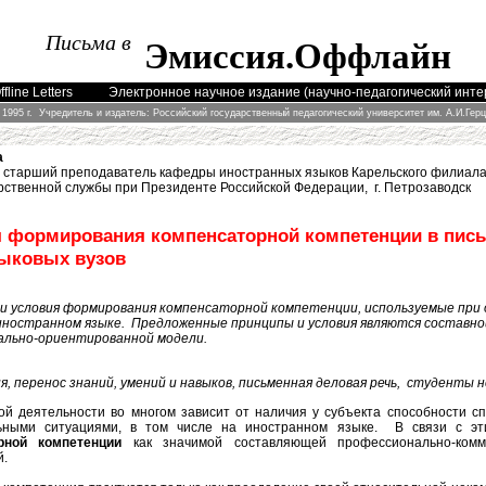
Письма в
Эмиссия
.
Оффлайн
fline Letters
Электронное научное издание (научно-педагогический инт
 1995 г. Учредитель и издатель: Российский государственный педагогический университет им. А.И.Гер
а
к, старший преподаватель кафедры иностранных языков Карельского филиала
арственной службы при Президенте Российской Федерации, г. Петрозаводск
 формирования компенсаторной компетенции в пис
зыковых вузов
и условия формирования компенсаторной компетенции, используемые при
 иностранном языке. Предложенные принципы и условия являются состав
ально-ориентированной модели.
 перенос знаний, умений и навыков, письменная деловая речь, студенты н
й деятельности во многом зависит от наличия у субъекта способности с
льными ситуациями, в том числе на иностранном языке. В связи с э
рной компетенции
как значимой составляющей профессионально-комм
й.