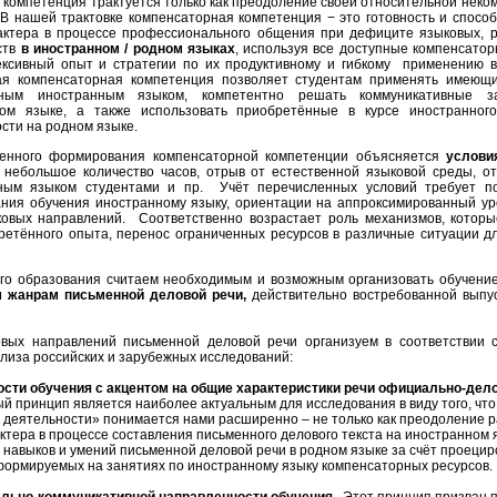
компетенция трактуется только как преодоление своей относительной неко
В нашей трактовке компенсаторная компетенция − это готовность и спосо
актера в процессе профессионального общения при дефиците языковых, р
ств
в иностранном / родном языках
, используя все доступные компенсатор
ксивный опыт и стратегии по их продуктивному и гибкому применению 
я компенсаторная компетенция позволяет студентам применять имеющ
енным иностранным языком, компетентно решать коммуникативные з
ном языке, а также использовать приобретённые в курсе иностранног
сти на родном языке.
енного формирования компенсаторной компетенции объясняется
услови
: небольшое количество часов, отрыв от естественной языковой среды, о
ным языком студентами и пр. Учёт перечисленных условий требует п
ния обучения иностранному языку, ориентации на аппроксимированный у
овых направлений. Соответственно возрастает роль механизмов, котор
бретённого опыта, перенос ограниченных ресурсов в различные ситуации д
го образования считаем необходимым и возможным организовать обучение
м жанрам
письменной деловой речи,
действительно востребованной выпус
овых направлений письменной деловой речи организуем в соответствии
лиза российских и зарубежных исследований:
сти обучения с акцентом на общие характеристики речи официально-дело
 принцип является наиболее актуальным для исследования в виду того, чт
 деятельности» понимается нами расширенно – не только как преодоление 
ктера в процессе составления письменного делового текста на иностранном я
 навыков и умений письменной деловой речи в родном языке за счёт проецир
формируемых на занятиях по иностранному языку компенсаторных ресурсов.