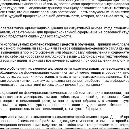
льно-коммуникативной направленности обучения.
Этот принцип призван п
дисциплины «Иностранный язык», обеспечивая профессиональную направл
 для студентов. Следование данному принципу позволяет повысить мотиваци
 счёт того, что они видят реальную востребованность получаемых на занятия
ний в будущей профессиональной деятельности, которая, вероятнее всего, б
лагает также организацию обучения на ситуативной основе, когда студент
ачами, характерными для профессиональной сферы, ещё не освоенной сту
бежно представляющими для них трудности.
ти используемых компенсаторных средств в обучении.
Принцип обусловле
в с многочисленными вариациями текстов официально-делового стиля как на 
ю выведения и прочного усвоения ими общих правил оформления и содержат
сама по себе разнообразная наглядность в виде шаблонов, схем, текстов-обр
твом, призванным снимать возможные трудности при составлении аналогичн
ного обучения письменной деловой речи и другим видам речевой деятел
обходимостью формирования коммуникативной компетенции в говорении, пис
можностях овладения иностранным языком на неязыковых направлениях. В т
льно эффективную практику использования ранее приобретённых и сформиро
мпенсаторных стратегий во всех видах речевой деятельности.
следований по формированию компенсаторной компетенции в говорении, чте
сов является универсальным для любого вида речевой деятельности. Сл
етенцию в письменной речи, можно и нужно обращать внимание студ
 компенсаторных ресурсов в говорении, чтении и аудировании. Именно по
иностранного языка как в письменной, так и в устной формах.
формирования всех компонентов компенсаторной компетенции.
Данный при
правленной комплексной работы над каждым компонентом компенсаторной к
вационно-ценностным в виду того, что любая компетенция является интегри
и, отвечая за определённую область, взаимосвязаны; они обусловливают с