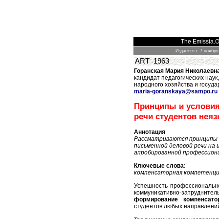
The Emissia.Of
Издается с 7 ноября
ART 1963
Горанская Мария Николаевн
кандидат педагогических нау
народного хозяйства и госуд
maria
-
goranskaya
@
sampo
.
ru
Принципы и условия
речи студентов нея
Аннотация
Рассматриваются принципы 
письменной деловой речи на
апробированной профессион
Ключевые слова:
компенсаторная компетенция,
Успешность профессионально
коммуникативно-затрудните
формирование компенсато
студентов любых направлени