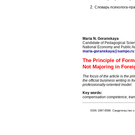
Словарь психолога
-
пра
Maria N. Goranskaya
Candidate of Pedagogical Scien
National Economy and Public Ad
maria-goranskaya@sampo.ru
The Principle of For
Not Majoring in Fore
The focus of the article is the 
the official business writing in
professionally-oriented model.
Key words:
compensation competence, transfe
ISSN 1997-8588. Свидетельство о