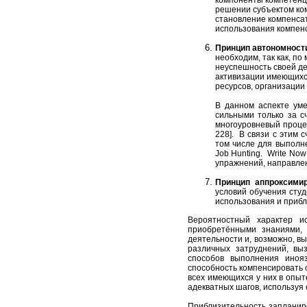
решении субъектом ком
становление компенса
использования компен
Принцип автономности
необходим, так как, п
неуспешность своей де
активизации имеющихс
ресурсов, организации
В данном аспекте ум
сильными только за с
многоуровневый проце
228]. В связи с этим
том числе для выполн
Job Hunting
.
Write Now
упражнений, направле
Принцип аппроксимир
условий обучения сту
использования и приб
Вероятностный характер ис
приобретёнными знаниями, 
деятельности и, возможно, в
различных затруднений, вы
способов выполнения иноя
способность компенсировать 
всех имеющихся у них в опыт
адекватных шагов, используя 
Приблизительность запланиро