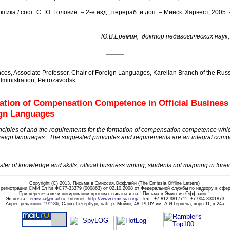
ктика
/
сост
.
С. Ю. Головин. – 2-е изд., перераб. и доп. – Минск: Харвест, 2005. 
Ю
.
В.Еремин
, доктор педагогических наук
_____
ces, Associate Professor, Chair of Foreign Languages, Karelian Branch of the Rus
ministration, Petrozavodsk
mation of Compensation Competence in Official Business
ign Languages
principles of and the requirements for the formation of compensation competence whi
 foreign languages. The suggested principles and requirements are an integral comp
r of knowledge and skills, official business writing, students not majoring in fore
Copyright (C) 2013,
Письма в Эмиссия.Оффлайн (The Emissia.Offline Letters)
 регистрации СМИ Эл № ФС77-33379 (000863) от 02.10.2008 от Федеральной службы по надзору в сфе
При перепечатке и цитировании просим ссылаться на " Письма в Эмиссия.Оффлайн
".
Эл.почта
:
emissia@mail.ru
Internet:
http://www.emissia.org/
Тел.
: +7-812-9817711, +7-904-3301873
Адрес редакции:
191186
, Санкт-Петербург, наб. р. Мойки, 48, РГПУ им. А.И.Герцена, корп.11, к.24а