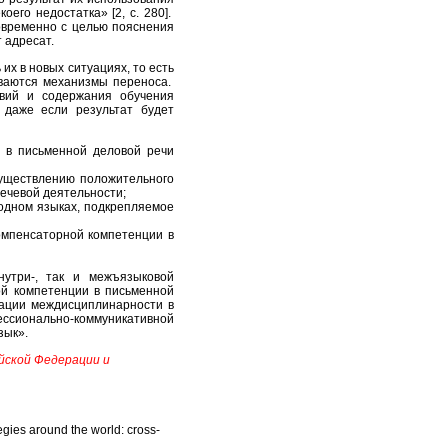
его недостатка» [2, с. 280].
овременно с целью пояснения
т адресат.
их в новых ситуациях, то есть
иваются механизмы переноса.
овий и содержания обучения
 даже если результат будет
 в письменной деловой речи
уществлению положительного
речевой деятельности;
одном языках, подкрепляемое
омпенсаторной компетенции в
нутри-, так и межъязыковой
ой компетенции в письменной
зации междисциплинарности в
ессионально-коммуникативной
 язык».
йской Федерации и
tegies around the world: cross-