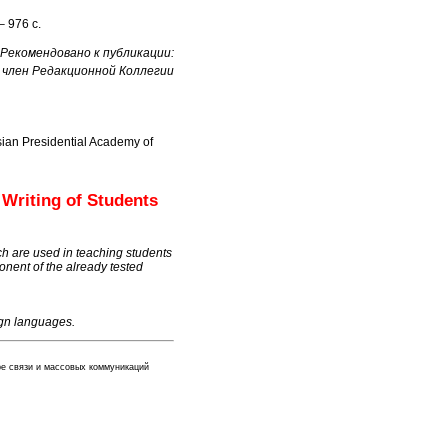
– 976 с.
Рекомендовано к публикации:
, член Редакционной Коллегии
sian Presidential Academy of
 Writing of Students
ch are used in teaching students
onent of the already tested
ign languages.
ре связи и массовых коммуникаций