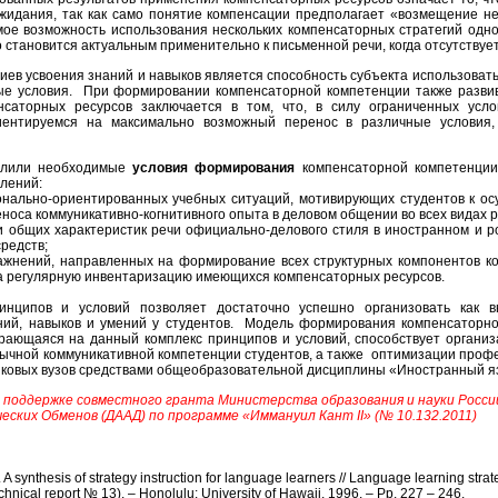
жидания, так как само понятие компенсации предполагает «возмещение неко
мое возможность использования нескольких компенсаторных стратегий одн
 становится актуальным применительно к письменной речи, когда отсутствуе
иев усвоения знаний и навыков является способность субъекта использовать 
ые условия. При формировании компенсаторной компетенции также разв
саторных ресурсов заключается в том, что, в силу ограниченных усл
ентируемся на максимально возможный перенос в различные условия,
елили необходимые
условия формирования
компенсаторной компетенции
лений:
ально-ориентированных учебных ситуаций, мотивирующих студентов к ос
еноса коммуникативно-когнитивного опыта в деловом общении во всех видах 
и общих характеристик речи официально-делового стиля в иностранном и р
редств;
ажнений, направленных на формирование всех структурных компонентов к
на регулярную инвентаризацию имеющихся компенсаторных ресурсов.
нципов и условий позволяет достаточно успешно организовать как в
ий, навыков и умений у студентов. Модель формирования компенсаторн
ирающаяся на данный комплекс принципов и условий, способствует органи
зычной коммуникативной компетенции студентов, а также оптимизации проф
ыковых вузов средствами общеобразовательной дисциплины «Иностранный
 поддержке совместного гранта Министерства образования и науки Росси
еских Обменов (ДААД) по программе «Иммануил Кант
II
» (№ 10.132.2011)
. A synthesis of strategy instruction for language learners // Language learning stra
chnical report № 13). – Honolulu: University of Hawaii, 1996. – Pp. 227 – 246.