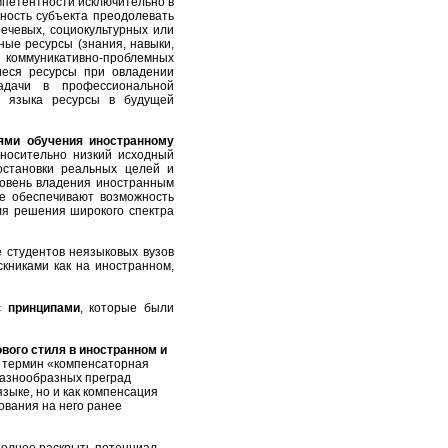
мпетентности исключительно в
бность субъекта преодолевать
ечевых, социокультурных или
ные ресурсы (знания, навыки,
в коммуникативно-проблемных
иеся ресурсы при овладении
адачи в профессиональной
о языка ресурсы в будущей
ями обучения иностранному
тносительно низкий исходный
остановки реальных целей и
ровень владения иностранным
ые обеспечивают возможность
ля решения широкого спектра
 студентов неязыковых вузов
книками как на иностранном,
 с
принципами
, которые были
вого стиля в иностранном и
о термин «компенсаторная
разнообразных преград
зыке, но и как компенсация
ования на него ранее