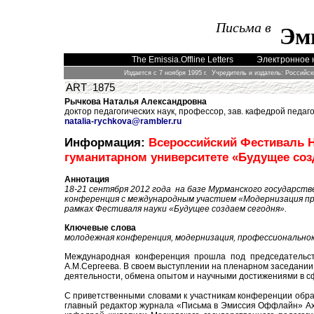
Письма в
Эм
The Emissia.Offline Letters
Электронное 
Издается с 7 ноября 1995 г. Учредитель и издатель: Российс
ART 1875
Рычкова Наталья Александровна
доктор педагогических наук, профессор, зав. кафедрой педаг
natalia-rychkova@rambler.ru
Информация:
Всероссийский Фестиваль 
гуманитарном университете «Будущее со
Аннотация
18-21 сентября 2012 года на базе Мурманского государст
конференция с международным участием «Модернизация про
рамках Фестиваля науки «Будущее создаем сегодня».
Ключевые слова
молодежная конференция, модернизация, профессионально
Международная конференция прошла под председательств
А.М.Сергеева. В своем выступлении на пленарном заседани
деятельности, обмена опытом и научными достижениями в 
С приветственными словами к участникам конференции обрат
главный редактор журнала «Письма в Эмиссия Оффлайн» Аха