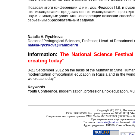
Подводя итоги конференции, д.и.н., доц. Федоров П.В. и руко
что исследования представленные исследования проводятс
науки, а молодые участники конференции показали способно
серьезным образовательным задачам.
Natalia
A.
Rychkova
Doctor of Pedagogical Sciences, Professor, Head.
of
Department 
natalia-rychkova@rambler.ru
Information:
The National Science Festiva
creating today"
8-21 September 2012 on the basis of the Murmansk State Humaniti
modernization of vocational education in Russia and in the world:
we create today."
Keywords
Youth Conference, modernization, professionalnok education, M
Copyright (C) 2012,
Письма в
ISSN 1997-8588. Гос. регистрация во ФГУП НТЦ "Ин
Свидетельство о регистрации СМИ Эл № ФС77-33379 (000863) от 0
При перепечатке и цитировании 
Эл.почта
:
emissia@mail.ru
Internet:
ht
Адрес редакции:
191186
, Санкт-Петербу