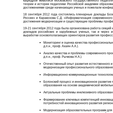
кафедрой живописи Московского государственного педагоги
теории и истории педагогики Российской академии образов
достижениями среди начинающих ученых и пожелали конфер
18 сентября 2012 года состоялись пленарные доклады Боз
России» и Каракозова С.Д. «Информатизация современного
достижения модернизации и существующие проблемы профес
19-21 сентября 2012 года была организована работа секций 
докладов российских и зарубежных ученых, так и через
выработки основополагающих ориентиров развития професс
Мониторинг и оценка качества профессионально
д.п.н., проф. Ахаян А.А.).
Анализ качества и проблемы современного проф
д.п.н., проф. Рычкова Н.А.).
Отечественный опыт развития естественного и 
модернизации профессионального образования (
Информационно-коммуникационные технологии и 
Болонский процесс и инновационное развитие
образования на основе академической мобильност
Актуальные проблемы инклюзивного образования 
Формирование ключевых компетенций инноваци
потребностей инновационного развития регионов 
Модернизация образовательных программ для 