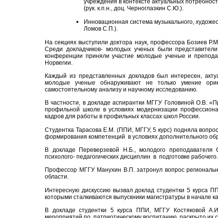
учреждения в контексте актуальных потребност
(рук. к.п.н., доц. Черноглазкин С.Ю.).
Инновационная система музыкального, художеств
Ломов С.П.).
На секциях выступили доктора наук, профессора Бозиев Р.М 
Среди докладчиков- молодых ученых были представители
конференции приняли участие молодые ученые и преподава
Норвегии.
Каждый из представленных докладов был интересен, актуа
молодые ученые обнаруживают не только умение орие
самостоятельному анализу и научному исследованию.
В частности, в докладе аспирантки МГГУ Головиной О.В. «П
профильной школе в условиях модернизации профессионал
кадров для работы в профильных классах школ России.
Студентка Тарасова Е.М. (ППИ, МГГУ, 5 курс) подняла вопр
формирования компетенций в условиях дополнительного о
В докладе Переверзевой Н.Б., молодого преподавателя 
психолого- педагогических дисциплин в подготовке рабочего
Профессор МГГУ Манухин В.П. затронул вопрос региональ
области.
Интересную дискуссию вызвал доклад студентки 5 курса ПП
которыми сталкиваются выпускники магистратуры в начале к
В докладе студентки 5 курса ППИ, МГГУ Костяковой А.
мероприятий по патриотическому воспитанию, раскрыто их 