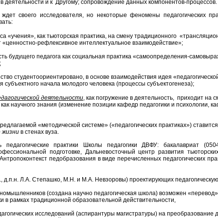
е в деятельности и к Другому; сопровождение данных компонентов-процессов
дет своего исследователя, но некоторые феномены педагогических пра
вать:
а «учения», как тьюторская практика, на смену традиционного «трансляци
т «ценностно-рефлексивное интеллектуальное взаимодействие»;
ть будущего педагога как социальная практика «самоопределения-самовыраж
;
ство студентоориентировано, в основе взаимодействия идея «педагогическо
 субъектного начала молодого человека (процессы субъектогенеза);
едагогической деятельности
, как погружение в деятельность, приходит на 
и как научного знания (изменение позиции кафедр педагогики и психологии, 
предлагаемой «методической системе» («педагогических практиках») ставитс
о жизни
в стенах вуза.
педагогические практики Школы педагогики ДВФУ: бакалавриат (05040
офессиональной подготовке, Дальневосточный центр развития тьюторски
 Антропоконтекст педобразования в виде перечисленных педагогических пра
, д.п.н. Л.А. Степашко, М.Н. и М.А. Невзоровы) проектирующих педагогическую 
номышленников (создана научно педагогическая школа) возможен «перевод» 
ки в рамках традиционной образовательной действительности,
агогических исследований (аспирантуры магистратуры) на преобразование 