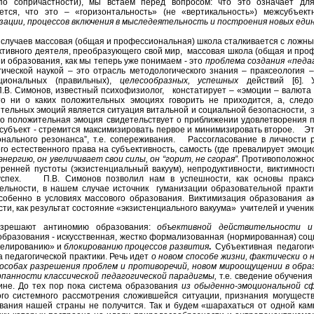
о сопричастности), мы встаем перед вопросом: что это означает для 
ется, что это – «горизонтальность» (не «вертикальность») межсубъек
зации, процессов включения в мыследеятельность и построения новых ед
лучаев массовая (общая и профессиональная) школа сталкивается с ложны
к активного деятеля, преобразующего свой мир, массовая школа (общая и пр
 образования, как мы теперь уже понимаем - это
проблема создания «педа
гической наукой – это отрасль методологического знания – праксеология 
циональных (правильных),
целесообразных, успешных
действий [6]. У
В. Симонов, известный психофизиолог, констатирует – «эмоции – валюта м
то ни о каких положительных эмоциях говорить не приходится, а, следо
тельных эмоций является ситуация витальной и социальной безопасности, 
о положительная эмоция свидетельствует о приближении удовлетворения п
, субъект - стремится максимизировать первое и минимизировать второе. Э
нального резонанса”, т.е. сопереживания. Рассогласование в личности р
го естественного права на субъективность, самость (где превалирует эмоци
нергию, он увеличивает свои силы, он “горит, не сгорая”.
Противоположност
ренней пустоты (экзистенциальный вакуум), непродуктивности, виктимнос
спех.
П.В. Симонов позволил нам в успешности, как основы пракси
ельности, в нашем случае источник гуманизации образовательной практи
особенно в условиях массового образования. Виктимизация образования а
, как результат состояние «экзистенциального вакуума» учителей и ученико
разрешают антиномию образования:
объективной действительности и
образования - искусственная, жестко формализованная (нормированная) соц
ивелированию» и
блокированию процессов развития
.
Субъективная педагогич
 педагогической практики. Речь идет
о новом способе жизни, фактически о 
пособах разрешения проблем и противоречий, новом мироощущении в обра
панности классической педагогической парадигмы,
т.е
.
сведение обучения
ине. До тех пор пока система образования
из обыденно-эмоциональной с
ого системного рассмотрения сложившейся ситуации, признания могуществ
ования нашей страны не получится. Так и будем «шарахаться от одной ка