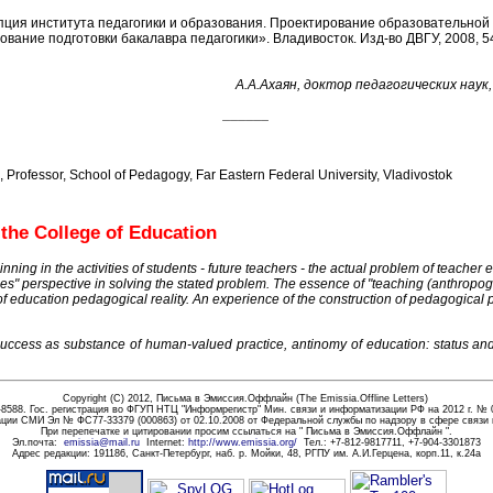
пция института педагогики и образования. Проектирование образовательной 
ование подготовки бакалавра педагогики». Владивосток. Изд-во ДВГУ, 2008, 54
А.А.Ахаян, доктор педагогических наук
______
 Professor, School of Pedagogy, Far Eastern Federal University, Vladivostok
 the College of Education
ning in the activities of students - future teachers - the actual problem of teache
es" perspective in solving the stated problem. The essence of "teaching (anthropoge
 of education pedagogical reality. An experience of the construction of pedagogical p
success as substance of human-valued practice, antinomy of education: status and
Copyright (C) 2012,
Письма в Эмиссия.Оффлайн (The Emissia.Offline Letters)
8588. Гос. регистрация во ФГУП НТЦ "Информрегистр" Мин. связи и информатизации РФ на 20
1
2 г. № 
ации СМИ Эл № ФС77-33379 (000863) от 02.10.2008 от Федеральной службы по надзору в сфере связи
При перепечатке и цитировании просим ссылаться на " Письма в Эмиссия.Оффлайн
".
Эл.почта
:
emissia@mail.ru
Internet:
http://www.emissia.org/
Тел.
: +7-812-9817711, +7-904-3301873
Адрес редакции:
191186
, Санкт-Петербург, наб. р. Мойки, 48, РГПУ им. А.И.Герцена, корп.11, к.24а