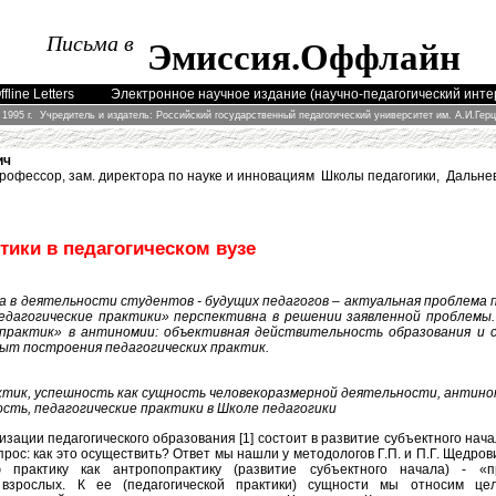
Письма в
Эмиссия
.
Оффлайн
fline Letters
Электронное научное издание (научно-педагогический инт
 1995 г. Учредитель и издатель: Российский государственный педагогический университет им. А.И.Гер
ич
 профессор, зам. директора по науке и инновациям Школы педагогики, Даль
тики в педагогическом вузе
а в деятельности студентов - будущих педагогов – актуальная проблема п
едагогические практики» перспективна в решении заявленной проблемы
 практик» в антиномии: объективная действительность образования и 
ыт построения педагогических практик.
ктик, успешность как сущность человекоразмерной деятельности, антино
сть, педагогические практики в Школе педагогики
ации педагогического образования [1] состоит в развитие субъектного нача
прос: как это осуществить? Ответ мы нашли у методологов Г.П. и П.Г. Щедров
ю практику как антропопрактику (развитие субъектного начала) - «п
 взрослых. К ее (педагогической практики) сущности мы относим це