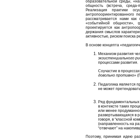
образовательной среды, «на
общность (встреча, среда-
Реализация практики ос
антропоориентированного пе
рассматривается нами как 
«событийной общности», г
проектируется как антропоо
держания смыслов
характери
активностью, риском поиска р
В основе концепта «педагоги
Механизм развития чел
экзистенциального ри
процессами развития.
Соучастие в процессах
довольно противно»
(
Педагогика является п
не может претендовать 
Ряд фундаментальных и
в контексте таких проц
или менее продуманной
развертывающаяся в р
говоря, в “классной к
(направленность на ра
“отвечают” на накопив
Поэтому, принимая идею раз