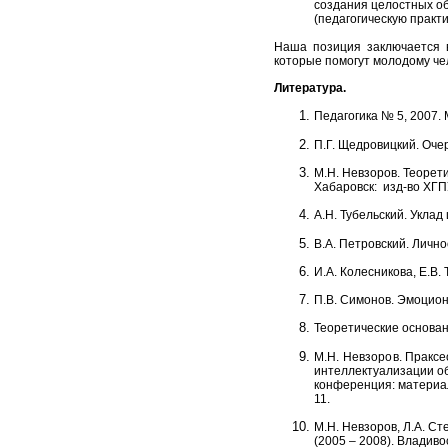
создания целостных об
(педагогическую практ
Наша позиция заключается в
которые помогут молодому ч
Литература.
Педагогика № 5, 2007.
П.Г. Щедровицкий. Очер
М.Н. Невзоров. Теорет
Хабаровск: изд-во ХГПУ
А.Н. Тубельский. Укла
В.А. Петровский. Лично
И.А. Колесникова, Е.В.
П.В. Симонов. Эмоциона
Теоретические основан
М.Н. Невзоров.
Праксе
интеллектуализации об
конференция: материалы
11.
М.Н. Невзоров, Л.А. С
(2005 – 2008). Владивос