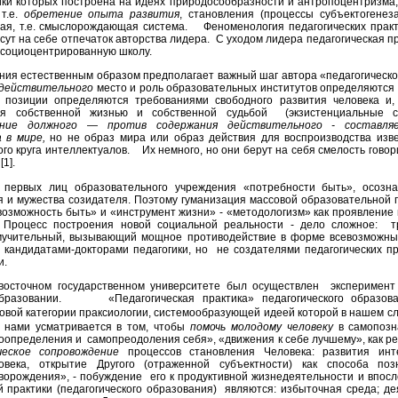
ики которых построена на идеях природосообразности и антропоцентризма;
т.е.
обретение опыта развития
, становления (процессы субъектогенез
ная, т.е. смыслорождающая система. Феноменология педагогических прак
есут на себе отпечаток авторства лидера. С уходом лидера педагогическая пра
ю социоцентрированную школу.
ния естественным образом предполагает важный шаг автора «педагогическо
действительного
место и роль образовательных институтов определяютс
 позиции оп­ределяются требованиями свободного развития человека и,
ся собственной жиз­нью и собственной судьбой (экзистенциальные 
 должного — против содержания действи­тельного - составляе
 в мире,
но не образ мира или образ действия для воспро­изводства изв
о круга интеллектуалов. Их немного, но они берут на себя смелость говор
о
[1].
у первых лиц образовательного учреждения «потребности быть», осозна
 и мужества созидателя. Поэтому гуманизация массовой образовательной 
«возможность быть» и «инструмент жизни» - «методологизм» как проявление
.
Процесс построения новой социальной реальности - дело сложное: т
 мучительный, вызывающий мощное противодействие в форме всевозможны
кандидатами-докторами педагогики, но не создателями педагогических пр
ми.
восточном государственном университете был осуществлен эксперимент
 образовании. «Педагогическая практика» педагогического образова
овой категории праксиологии, системообразующей идеей которой в нашем сл
я нами усматривается в том, чтобы
помочь молодому человеку
в самопозн
оопределения и самопреодоления себя», «движения к себе лучшему», как ре
ческое сопровождение
процессов становления Человека: развития инт
овека, открытие Другого (отраженной субъектности) как способа по
ворождения», - побуждение его к продуктивной жизнедеятельности и впос
 практики (педагогического образования) являются: избыточная среда; де