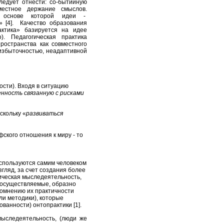
ледует отнести: со-бытийную
вместное держание смыслов.
в основе которой идеи -
» [4]. Качество образования
актика» базируется на идее
. Педагогическая практика
ространства как совместного
избыточностью, неадаптивной
ости). Входя в ситуацию
нность связанную с рисками
скольку «
развиваться
ского отношения к миру - то
используются самим человеком
згляд, за счет создания более
ическая мыследеятельность,
 осуществляемые, образно
сомнению их практичности
ли методики), которые
ванности) онтопрактики [1].
мыследеятельность, (люди же