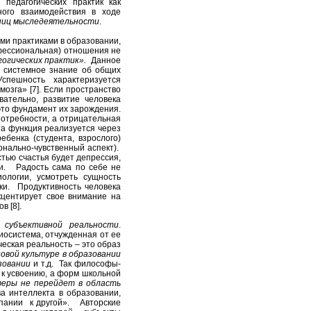
педагогических практик
как
тного взаимодействия в ходе
иниц мыследеятельности
.
ми практиками в образовании,
офессиональная) отношения не
гогических практик».
Данное
– системное знание об общих
спешность характеризуется
озга» [7]. Если пространство
вательно, развитие человека
это фундамент их зарождения.
отребности, а отрицательная
та функция реализуется через
ебенка (студента, взрослого)
онально-чувственный аспект).
ью счастья будет депрессия,
ти. Радость сама по себе не
ологии, усмотреть сущность
ки. Продуктивность человека
кцентирует свое внимание на
в [8].
 субъективной реальности
.
иосистема, отчужденная от ее
еская реальность – это образ
новой культуре в образовании
зовании
и т.д. Так философы-
 к усвоению, а форм школьной
феры не перейдет в область
а интеллекта в образовании,
мпании к другой». Авторские