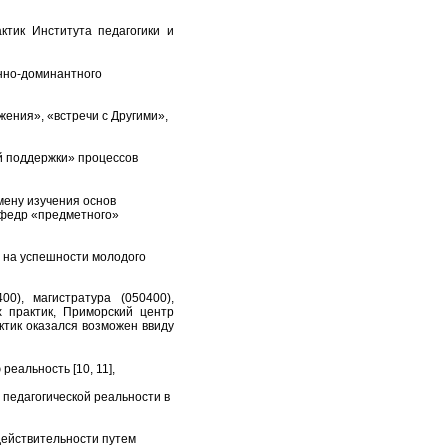
.
ктик Института педагогики и
онно-доминантного
ения», «встречи с Другими»,
й поддержки» процессов
смену изучения основ
кафедр «предметного»
я на успешности молодого
0), магистратура (050400),
х практик, Приморский центр
ктик оказался возможен ввиду
реальность [10, 11],
педагогической реальности в
действительности путем