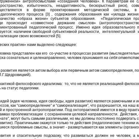
груженной» антропосмыслами «созидания Человека». К параметрам ее с
пространство, избыточность, неадаптивность, бескорыстный риск), со
уществляется в форме проектирования методической системы, 
дагогического процесса [3] , содержания образования как «уклада жизни
качество «образа жизни» субъектов образования. «Педагогическая пр
де происходит «совместное держание смыслов» (антропопространство)
риентрованный педагогический процесс. Именно идея образовательного п
зуется: наличием свободной субъективной реальности, интеллектуальной 
еализации своих возможностей [5].
ческих практик» нами выделено следующее:
овека представлен как его со-участие в процессах развития (мыследеятельн
ска
сознательно и целенаправленно, человек
принимает на себя ответстве
 развития является актом выбора или первичным актом самоопределения, по
П.Г.Щедровицкий)
.
рактикой философского идеализма: то, что не является реализацией философ
на статус педагогики.
дей (идея человека, идея свободы, идея развития) являются рамочными и 
ессов, как “самоопределение” и “самореализация”, что разрешается, на наш в
 и простроенной антропопрактики. Под онтопрактикой имеется в виду практ
амках проблематизации с сохранением целевой направленности. Действия,
омнате”, могут быть самыми различными, но мы должны постоянно подвергать 
звитие).
Практичными окажутся только те действия (педагогические техники и
шиеся проблемные смыслы, а значит - развертываются как элементы (организо
вития и спасительную подсказку, что развиваться должен не человек, а 