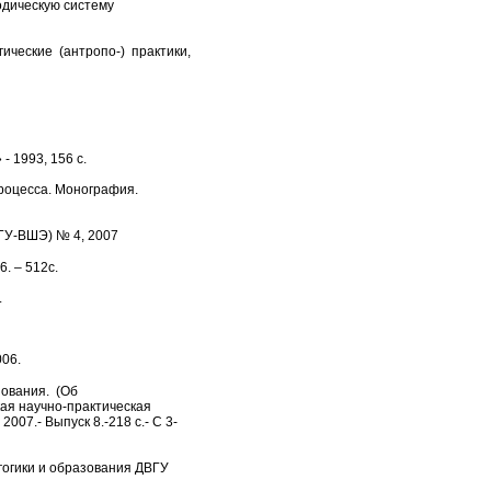
одическую систему
ческие (антропо-) практики,
- 1993, 156 с.
роцесса. Монография.
(ГУ-ВШЭ) № 4, 2007
6. – 512с.
.
006.
зования. (Об
кая научно-практическая
007.- Выпуск 8.-218 с.- С 3-
агогики и образования ДВГУ