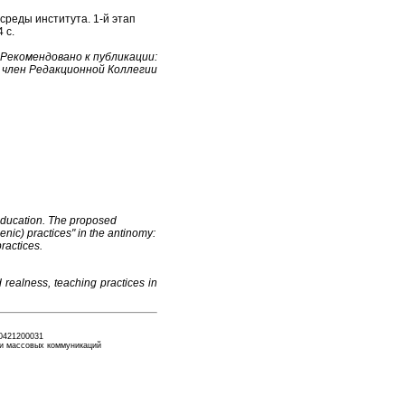
среды института. 1-й этап
 с.
Рекомендовано к публикации:
, член Редакционной Коллегии
r education. The proposed
nic) practices" in the antinomy:
ractices.
 realness, teaching practices in
042
12
00031
 и массовых коммуникаций