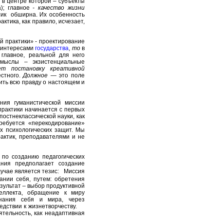
 в центре которой – субъекты
а); главное -
качество жизни
тик обширна. Их особенность
ктика, как правило, исчезает,
й практики» - проектирование
я интересами
государства
,
то
в
 главное, реальной для него
смыслы – экзистенциальные
т постановку креативной
естного.
Должное
— это поле
ить всю правду о настоящем и
ния гуманистической миссии
практики начинается с первых
 постнеклассической
науки, как
ребуется «перекодирование»
х психологических защит. Мы
актик, преподавателями и не
 по созданию педагогических
ния предполагает создание
учае является тезис:
Миссия
ании себя, путем: обретения
зультат – выбор продуктивной
еллекта, обращение к миру
знания себя и мира, через
ледствии к жизнетворчеству.
ятельность, как неадаптивная