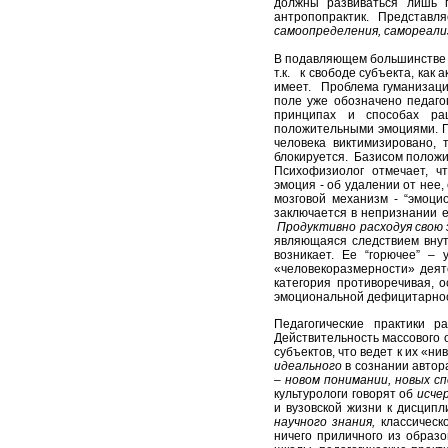
должны развиваться лишь п
антропопрактик. Представля
самоопределения, самореали
В подавляющем большинстве с
т.к. к свободе субъекта, ка
имеет. Проблема гуманизации
поле уже обозначено педаго
принципах и способах ра
положительными эмоциями. П.
человека виктимизировано, 
блокируется. Базисом положи
Психофизиолог отмечает, чт
эмоция - об удалении от нее
мозговой механизм - “эмоцио
заключается в непризнании е
Продуктивно расходуя свою э
являющаяся следствием внут
возникает. Ее “горючее” – у
«человекоразмерности» деят
категория противоречивая, 
эмоциональной дефицитарности
Педагогические практики 
Действительность массового 
субъектов, что ведет к их «н
идеального
в сознании автора
– новом понимании, новых с
культурологи говорят об
исчер
и вузовской жизни к дисципл
научного знания,
классическ
ничего приличного из образ