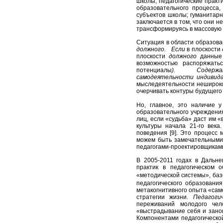
школы, педагогические практ
образовательного процесса, 
субъектов школы; гуманитар
заключается в том, что они н
трансформируясь в массову
Ситуация
в области образова
должного.
Если
в плоскости
плоскости
должного
данные
возможностью распоряжать
потенциалы
).
Содержание
самодеятельности индивида
мыследеятельности нешироког
очерчи­вать контуры будущег
Но, главное, это наличие 
образовательного учреждения
лиц, если «судьба» даст им 
культуры начала 21-го века
поведения [9]. Это процесс
можем быть замечательными 
педагогами-проектировщика
В 2005-2011 годах в Дальне
практик в педагогическом
«методической системы», баз
педагогического образовани
метакогнитивного опыта «сам
стратегии жизни.
Педагоги
переживаний молодого чел
«выстрадывание себя и зано
Компонентами педагогической