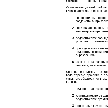
активность; отношение к себ
Осмысление данной работы ж
образования ДВГУ можно наз
сопровождение процесс
воздействия» приходи
внеучебная деятельнос
волонтерские практики
педагогическое сообще
успешного становления
преподавание основ
п
педагогики, психологи
образования);
акцент в организации 
человека,
качестве ег
Сегодня мы можем назвать 
волонтерские практики в пр
открытого образования и др.
наличия:
лидеров практик (проф.
команды педагогов еди
педагогические практи
ориентации научно-пед