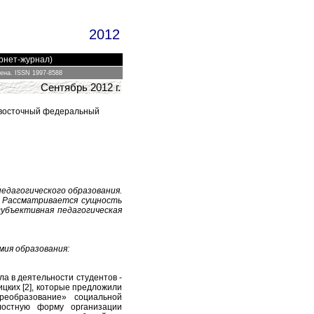
2012
ернет-журнал)
цена.
ISSN 1997-8588
Сентябрь
2012 г.
невосточный федеральный
едагогического образования.
. Рассматривается сущность
субъективная педагогическая
мия образования:
ла в деятельности студентов -
ицких [2], которые предложили
реобразование» социальной
лостную форму организации