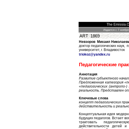
The Emissia.Of
Издается с 7 ноября
ART 1869
Невзоров Михаил Николаев
доктор педагогических наук,
университет, г. Владивосток
triokoz
@
yandex
.
ru
Педагогические прак
Аннотация
Развитие субъектного начал
Предложенная категория «п
«педагогических (антропо-)
реальность. Представлен оп
Ключевые слова
концепт педагогических пра
действительность и реально
Концептуальная идея модерниз
будущих педагогов. Встает во
трактовать педагогическу
действительности детей и