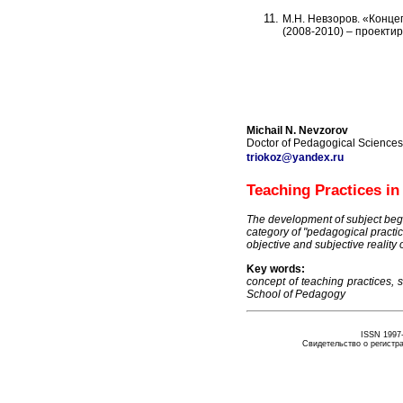
М.Н. Невзоров. «Конце
(2008-2010) – проектир
Michail N. Nevzorov
Doctor of Pedagogical Sciences,
triokoz
@
yandex
.
ru
Teaching Practices in
The development of subject begin
category of "pedagogical practic
objective and subjective reality
Key words:
concept of teaching practices, 
School of Pedagogy
ISSN 1997-
Свидетельство о регистр