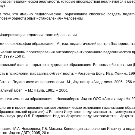
разов педагогической реальности, которые впоследствии реализуются в мет
ику).
 том, что именно педагогическое образование способно создать педагоги
еловеку обрести опыт «становления» Человеком.
 Модернизация педагогического образования.
ки по философии образования. М., изд. педагогический центр «Эксперимент» 
ические основы проектирования антропоориентированного педагогического п
. 1999.- 150 с.
д школьной жизни – скрытое содержание образования. Вопросы образования 
сть в психологии: парадигма субъектности. – Ростов-на Дону: Изд. Феникс, 199
 Титова. Педагогическая праксеология.- М., Изд центр «Академия», 2005.- 256 с
льный мозг. – М.: Наука, 1981. – 260с.
ия виктимологии образования. - Новосибирск: Изд-во ООО «Архивариус-Н»,2
ология и проектирование как методологические основания гуманизации обра
разовательной практики). // Вестник Иркутского педуниверситета: межвузовс
 / науч. ред.О.Л. Подлиняев: Изд-во Иркуского педунивероситета. - Иркутск.- 2
тепашко, М.А. Невзорова, Г.Б. Михина. Концепция становления Института пед
ток. Изд-во ДВГУ, 2005, 20 с.