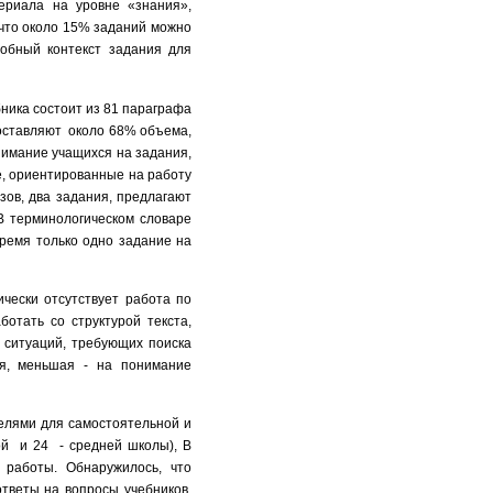
ериала на уровне «знания»,
 что около 15% заданий можно
добный контекст задания для
бника состоит из 81 параграфа
составляют около 68% объема,
нимание учащихся на задания,
е, ориентированные на работу
азов, два задания, предлагают
В терминологическом словаре
время только одно задание на
чески отсутствует работа по
отать со структурой текста,
х ситуаций, требующих поиска
я, меньшая - на понимание
елями для самостоятельной и
ой и 24 - средней школы), В
 работы. Обнаружилось, что
тветы на вопросы учебников.