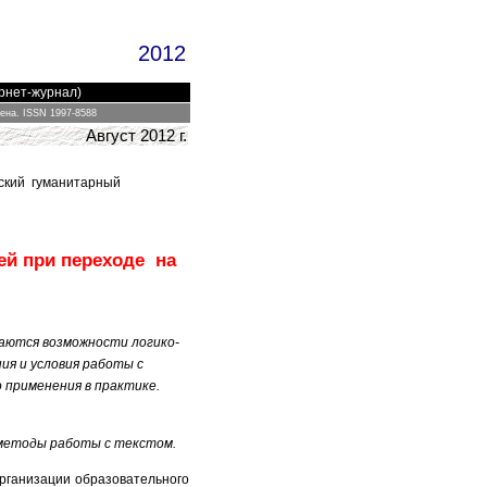
2012
ернет-журнал)
цена.
ISSN 1997-8588
Август
2012 г.
дский гуманитарный
ей при переходе на
аются возможности логико-
я и условия работы с
 применения в практике.
 методы работы с текстом.
рганизации образовательного