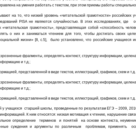
правлена на умения работать с текстом, при этом приемы работы специальн
вают на то, что низкий уровень «читательской грамотности» российских 
ледований
PISA
не являются случайностью. В этих исследованиях, где о
к «читательская грамотность», представляющая собой «способность челов
ять о них и заниматься чтением для того, чтобы достигать своих цел
 социальной жизни» [8, с.5], было установлено, что российские учащиес
азрозненные фрагменты, определять контекст, структуру информации, целен
формацию и т.д.;
рмацией, представленной в виде текстов, иллюстраций, графиков, схем и т.д.
азрозненные фрагменты, определять контекст, структуру информации, целен
формацию и т.д.;
рмацией, представленной в виде текстов, иллюстраций, графиков, схем и т.д.
 у учащихся старшей школы,
проведенные по результатам ЕГЭ – 2009, 2010,
 информацией. К ним относятся: низкая мотивация к чтению, нарушение связ
вильное определение терминов и понятий на основе контекста, неумен
енные суждения и аргументы по различным проблемам, применять осн