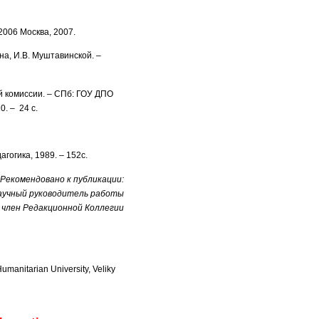
006 Москва, 2007.
а, И.В. Муштавинской. –
й комиссии. – СПб: ГОУ ДПО
. – 24 с.
гогика, 1989. – 152с.
Рекомендовано к публикации:
 научный руководитель работы
, член Редакционной Коллегии
manitarian University, Veliky