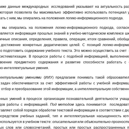
акже данные международных исследований указывают на актуальность ра
 которая позволила бы максимально эффективно использовать потенциал у
ать с ним, мы опирались на положения логико-информационного подхода.
 мы опирались на положения логико-информационного подхода, соглас
 является информация прошлых
знаний в учебно-методическом комплексе ш
ичные описания, определения, правила, операции, итоги сравнений, обобщен
достижение конкретных дидактических целей. С позиций логико-информ
о подготовить содержание учебного текста. Это можно осуществить за счет
систематизации. В процессе работы с подобной информацией, выполнени
воение предметного содержания и развитие способности работать с 
о-интеллектуальные умения.
лектуальными умениями
(ИИУ) предлагаем понимать такой
образовате
задач обеспечивается за счет эффективной работы с учебной информа
 отбор и преобразование этой информации, а
интеллектуальную
собственн
ных умений в процессе организации познавательной деятельности учащ
дов работы с информацией.
Под методом
здесь понимается последоват
ставляет собой порядок обработки текстовой информации в соответствии с д
осредством учебных заданий, тип и интеллектуальная насыщенность кот
используется в учебном тексте:
описательная
или
объяснительно-прогност
ных слов или словосочетаний, простых или простых распространенных 