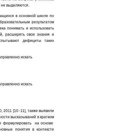
о не выделяются.
учащихся в основной школе по
бразовательным результатом
ека понимать и использовать
ей, расширять свои знания и
я испытывают дефициты таких
аправленно искать
аправленно искать
 2011 [10 -11], также выявили
ности высказываний в кратком
ие формулировать на основе
овные понятия в контексте