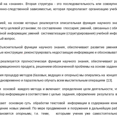
й на «знание». Вторая структура - это последовательность или совокупн
инно-следственной зависимостью, которая предполагает организацию уче
ей, на основе которых реализуется описательная функция научного зна
ету целевой установки; по составлению глоссария; умений, связанных с об
бной информации; умений систематизации (структурирования) учебной инфо
ый вопрос.
бъяснительной функции научного знания, обеспечивают развитие
умения
е конструкции
,
реконструировать недостающую информацию и обосновывать
реализуется прогностическая функция научного знания, обеспечивают р
ормационного продукта, решением обозначенной проблемы на основе заданн
ия процедур методов (базовых, ведущих и опорных)
мы опирались на конце
одновременно и параллельно обучать всем мыслительным операциям [13]
.
основой каждого метода и включают: определение цели деятельности, чте
тбор информации в соответствии с целью задания, оформление результата 
т основную суть обработки текстовой информации в содержании конкр
щение новых умений. По мере продвижения и погружения в дальнейшую рабо
тановятся
опорными
, т.е. теми, которыми ученик уже самостоятельно