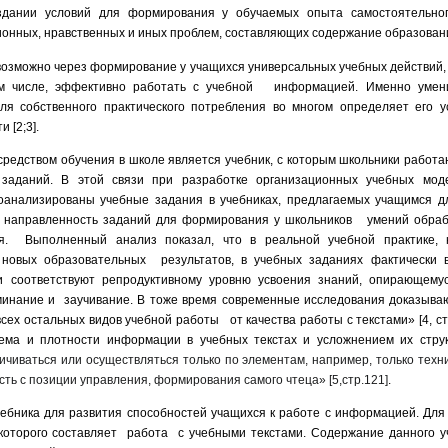
здании условий для формирования у обучаемых опыта самостоятельно
онных, нравственных и иных проблем, составляющих содержание образования
возможно через формирование у учащихся универсальных учебных действий,
ом числе, эффективно работать с учебной информацией. Именно умени
я собственного практического потребления во многом определяет его у
и [2;3].
едством обучения в школе является учебник, с которым школьники работаю
заданий. В этой связи при разработке организационных учебных мо
анализированы учебные задания в учебниках, предлагаемых учащимся д
 направленность заданий для формирования у школьников умений обра
ия. Выполненный анализ показал, что в реальной учебной практике, 
новых образовательных результатов, в учебных заданиях фактически 
ни соответствуют репродуктивному уровню усвоения знаний, опирающему
инание и заучивание. В тоже время современные исследования доказыва
ех остальных видов учебной работы от качества работы с текстами» [4, стр
ема и плотности информации в учебных текстах и усложнением их струк
ичиваться или осуществляться только по элементам, например, только техни
 есть с позиции управления, формирования самого чтеца»
[5,стр.121]
.
бника для развития способностей учащихся к работе с информацией. Для
которого составляет работа с учебными текстами. Содержание данного уч