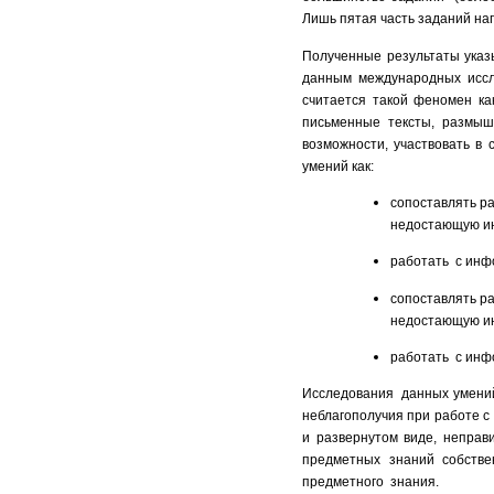
Лишь пятая часть заданий на
Полученные результаты указы
данным международных исс
считается такой феномен ка
письменные тексты, размышл
возможности, участвовать в
умений как:
сопоставлять р
недостающую ин
работать с инфо
сопоставлять р
недостающую ин
работать с инфо
Исследования данных умений
неблагополучия при работе с
и развернутом виде, непра
предметных знаний собств
предметного знания.