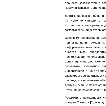
процесса заключается в со
коммуникативных, организаци
Достижение названной цели 
их «умение учиться», в т
использовать информацию дл
самостоятельной деятельност
Основным информационным ср
при выполнении домашних 
информацией нами были про
анализа было – определить
последующего использован
ориентацию на достижение 
результаты. В основном, о
информацией, а на ее запом
зависимость эффективности вс
очередь, с увеличением объ
деятельности не может огран
обучение
деятельности
, то
Рассмотрим возможности уче
истории 7 класса [6], основу