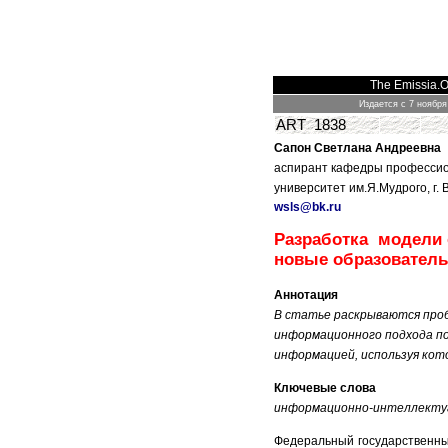
The Emissia.Of
Издается с 7 ноября
ART 1838
Сапон Светлана Андреевна
аспирант кафедры профессион
университет им.Я.Мудрого, г.
wsls@bk.ru
Разработка модели 
новые образовател
Аннотация
В статье раскрываются проб
информационного подхода по
информацией, используя кот
Ключевые слова
информационно-интеллектуа
Федеральный государственны