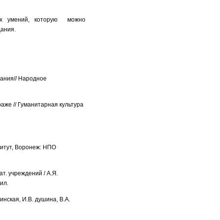
ных умений, которую можно
дания.
ания// Народное
раже // Гуманитарная культура
титут, Воронеж: НПО
т. учреждений / А.Я.
 ил.
инская, И.В. душина, В.А.