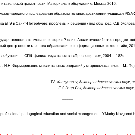
 читательской грамотности. Материалы к обсуждению. Москва 2010.
международного исследования образовательных достижений учащихся PISA-2
а ЕГЭ в Санкт-Петербурге: проблемы и решения / под общ. ред. С.В. Жолован
сударственного экзамена по истории России: Аналитический отчет предметно
ый центр оценки качества образования и информационных технологий», 2010
ы обучения. – СПб: филиал издательства «Просвещение», 2004. – 182с.
ов И.Н. Формирование мыслительных операций у старшеклассников. – М.: Педа
Т.А. Каплунович, доктор педагогических наук,
Е.С.Заир-Бек, доктор педагогических наук
_____
of professional pedagogical education and social management, Y.Mudry Novgorod Hu