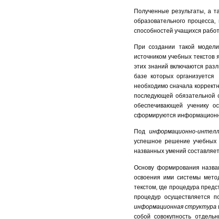
Полученные результаты, а т
образовательного процесса,
способностей учащихся работ
При создании такой модели
источником учебных текстов
этих знаний включаются разл
базе которых организуется 
необходимо сначала корректн
последующей обязательной 
обеспечивающей ученику ос
сформируются информационн
Под
информационно-интел
успешное решение учебных 
названных умений составляет
Основу формирования назван
освоения ими системы мето
текстом, где процедура пред
процедур осуществляется п
информационная
структура
собой совокупность отдель