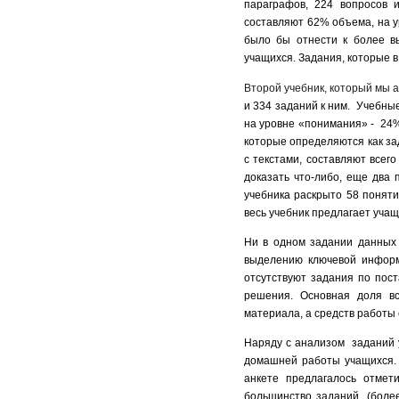
параграфов, 224 вопросов 
составляют 62% объема, на у
было бы отнести к более вы
учащихся. Задания, которые в
Второй учебник, который мы 
и 334 заданий к ним. Учебны
на уровне «понимания» - 24%
которые определяются как за
с текстами, составляют всего
доказать что-либо, еще два
учебника раскрыто 58 поняти
весь учебник предлагает уча
Ни в одном задании данных 
выделению ключевой информа
отсутствуют задания по пост
решения. Основная доля в
материала, а средств работы
Наряду с анализом заданий 
домашней работы учащихся. 
анкете предлагалось отмет
большинство заданий (более