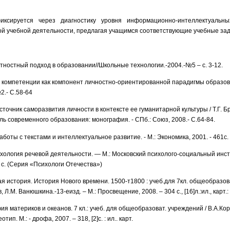
сируется через диагностику уровня информационно-интеллектуаль
ой учебной деятельности, предлагая учащимся соответствующие учебные за
тностный подход в образовании//Школьные технологии.-2004.-№5 – с. 3-12.
е компетенции как компонент личностно-ориентированной парадигмы образов
2.- С.58-64
источник саморазвития личности в контексте ее гуманитарной культуры / Т.Г. Б
ль современного образования: монография. - СПб.: Союз, 2008.- С.64-84.
боты с текстами и интеллектуальное развитие. - М.: Экономика, 2001. - 461с.
ихология речевой деятельности. — М.: Московский психолого-социальный инс
с. (Серия «Психологи Отечества»)
 история. История Нового времени. 1500-т1800 : учеб.для 7кл. общеобразова
 Л.М. Ванюшкина.-13-еизд. – М.: Просвещение, 2008. – 304 с., [16]л.:ил., карт.:
ия материков и океанов. 7 кл.: учеб. для общеобразоват. учреждений / В.А.Кор
тип. М.: - дрофа, 2007. – 318, [2]с. : ил.. карт.