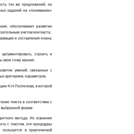
ость тех же предложений, но
бных заданий на «понимание»
ния, обеспечивают развитие
язательным учетом контекста;
рмации и составления плана;
 аргументировать
,
строить и
 свою точку зрения.
азвитие умений, связанных с
ых критериев, параметров.
пцию
Н.Н.
Поспелова, в которой
ние текста в соответствии с
в выбранной форме.
етного метода. Их освоение
ту с текстом, эти процедуры
 пользуется в практической