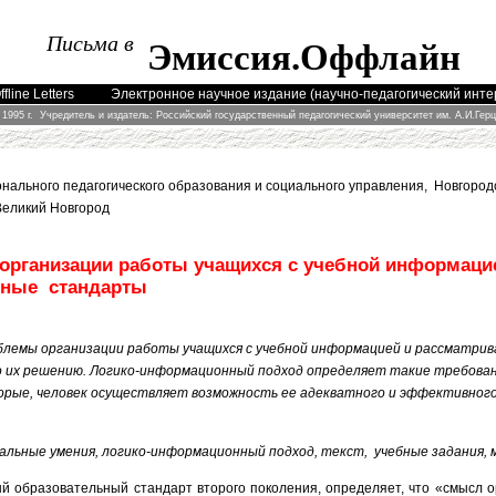
Письма в
Эмиссия
.
Оффлайн
fline Letters
Электронное научное издание (научно-педагогический инт
 1995 г. Учредитель и издатель: Российский государственный педагогический университет им. А.И.Гер
ального педагогического образования и социального управления, Новгоро
 Великий Новгород
организации работы учащихся с учебной информаци
ьные стандарты
лемы организации работы учащихся с учебной информацией и рассматрив
 их решению. Логико-информационный подход определяет такие требовани
орые, человек осуществляет возможность ее адекватного и эффективного
льные умения, логико-информационный подход, текст, учебные задания,
й образовательный стандарт второго поколения, определяет, что «смысл о