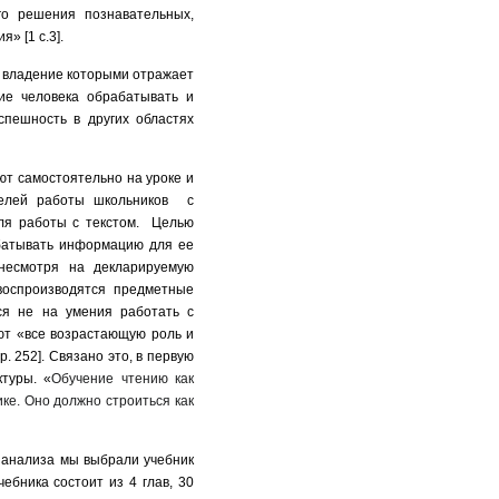
го решения познавательных,
» [1 с.3].
 владение которыми отражает
е человека обрабатывать и
спешность в других областях
т самостоятельно на уроке и
делей работы школьников с
ля работы с текстом. Целью
батывать информацию для ее
несмотря на декларируемую
воспроизводятся предметные
ся не на умения работать с
ют «все возрастающую роль и
. 252]. Связано это, в первую
туры. «
Обучение чтению как
ке. Оно должно строиться как
 анализа мы выбрали учебник
ебника состоит из 4 глав, 30