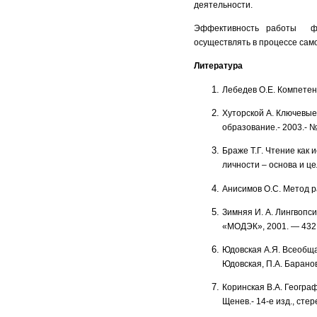
деятельности.
Эффективность работы фик
осуществлять в процессе сам
Литература
Лебедев О.Е. Компетен
Хуторской А. Ключевы
образование.- 2003.- №
Браже Т.Г. Чтение как 
личности – основа и це
Анисимов О.С. Метод ра
Зимняя И. А. Лингвопс
«МОДЭК», 2001. — 432 
Юдовская А.Я. Всеобщая
Юдовская, П.А. Баранов,
Коринская В.А. Географ
Щенев.- 14-е изд., стерео