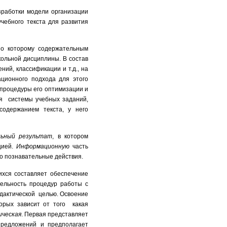
зработки модели организации
чебного текста для развития
но которому содержательным
кольной дисциплины. В состав
ий, классификации и т.д., на
ационного подхода для этого
 процедуры его оптимизации и
я системы учебных заданий,
содержанием текста, у него
льный
результат
, в котором
цией.
Информационную
часть
о познавательные действия.
ихся составляет обеспечение
ельность процедур работы с
идактической целью. Освоение
орых зависит от того какая
ическая
. Первая представляет
предложений и предполагает