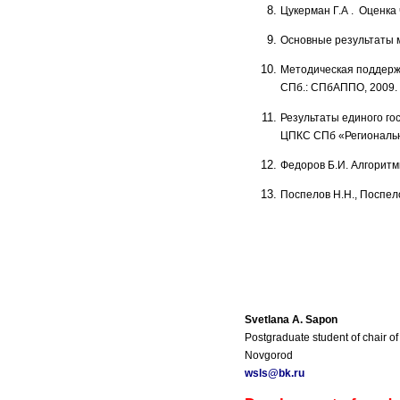
Цукерман Г.А . Оценка
Основные результаты 
Методическая поддержк
СПб.: СПбАППО, 2009.
Результаты единого го
ЦПКС СПб
«Региональн
Федоров Б.И. Алгоритм
Поспелов Н.Н., Поспел
Svetlana A. Sapon
Postgraduate student of chair 
Novgorod
wsls@bk.ru