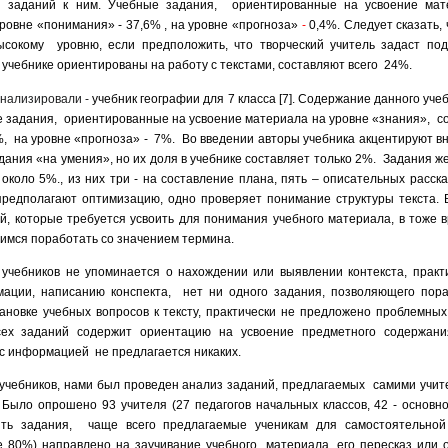
и заданий к ним. Учебные задания, ориентированные на усвоение мат
ровне «понимания» - 37,6% , на уровне «прогноза»
-
0,4%. Следует сказать,
сокому уровню, если предположить, что творческий учитель задаст по
 учебнике ориентированы на работу с текстами, составляют всего 24%.
анализировали -
учебник географии для 7 класса [7]. Содержание данного уче
е задания, ориентированные на усвоение материала на уровне «знания», 
, на уровне «прогноза» - 7%. Во введении авторы учебника акцентируют в
дания «на умения», но их доля в учебнике составляет только 2%. Задания ж
 около 5%., из них три - на составление плана, пять – описательных расск
 предполагают оптимизацию, одно проверяет понимание структуры текста. 
й, которые требуется усвоить для понимания учебного материала, в тоже 
щимся поработать со значением термина.
учебников не упоминается о нахождении или выявлении контекста, практи
ции, написанию конспекта, нет ни одного задания, позволяющего пораб
ановке учебных вопросов к тексту, практически не предложено проблемны
сех заданий содержит ориентацию на усвоение предметного содержани
 с информацией не предлагается никаких.
учебников, нами был проведен анализ заданий, предлагаемых самими учит
Было опрошено 93 учителя (27 педагогов начальных классов, 42 - основн
ить задания, чаще всего предлагаемые ученикам для самостоятельной
 80%) направлено на заучивание учебного материала, его пересказ или о