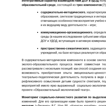
Интегративный характер взаимодействия ДОУ и УДОД
полу
образовательной среде
, состоящей из
трех компонентов
[7]
содержательно-методического
, характеризу
образования, синтезом традиционных и интера
отвечающих особенностям восприятия учебно-
и их ведущему виду деятельности – игре;
коммуникационно-организационного
,
определ
среды (в нашем исследовании субъектами обра
ДОУ и УДОД, вступающие в активную коммуникац
пространственно-семантического
, задающего
учреждений, на базе которых реализуется обр
В содержательно-методическом компоненте в основе синте
эколого-образовательного процесса лежит совместная те
рассматривали с нескольких позиций: как способ создания о
возможность приобретения опыта эмоционально-ценнос
театрально-педагогическая деятельность получила в виде 
рефлексивного осмысления детьми сущности спектакля, под
мероприятий имело ярко выраженный социально-экологичес
проекте «Образовательный экологический театр».
Мониторинг социально-личностного развития по выделен
изменений. Для его организации нами было принято реше
методик
(«Лесенка» В.Г. Щур [8], «Капитан корабля», осн