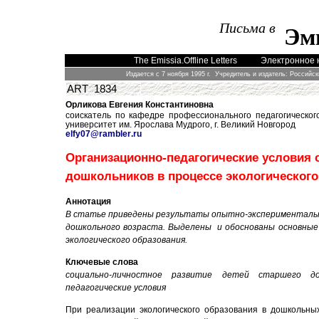
Письма в
Эм
The Emissia.Offline Letters
Электронное 
Издается с 7 ноября 1995 г. Учредитель и издатель: Российс
ART 1834
Орликова Евгения Константиновна
c
оискатель по кафедре профессионального педагогическог
университет им. Ярослава Мудрого, г. Великий Новгород
elfy
07@
rambler
.
ru
Организационно-педагогические условия 
дошкольников в процессе экологического
Аннотация
В статье приведены результаты опытно-экспериментальн
дошкольного возраста. Выделены и обоснованы основные 
экологического образования.
Ключевые слова
социально-личностное развитие детей старшего дош
педагогические условия
При реализации экологического образования в дошкольны