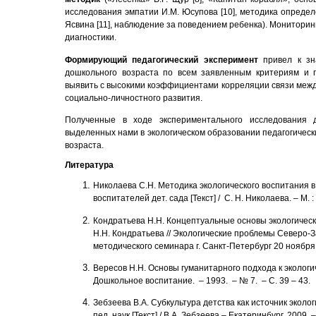
исследования эмпатии И.М. Юсупова [10], методика определ
Ясвина [11], наблюдение за поведением ребенка). Мониторин
диагностики.
Формирующий педагогический эксперимент
привел к зн
дошкольного возраста по всем заявленным критериям и 
выявить с высокими коэффициентами корреляции связи межд
социально-личностного развития.
Полученные в ходе экспериментального исследования 
выделенных нами в экологическом образовании педагогическ
возраста.
Литература
Николаева С.Н. Методика экологического воспитания в де
воспитателей дет. сада [Текст] / С. Н. Николаева. – М. 
Кондратьева Н.Н. Концептуальные основы экологическо
Н.Н. Кондратьева // Экологические проблемы Северо-З
методического семинара г. Санкт-Петербург 20 ноября – 
Вересов
Н.Н. Основы гуманитарного подхода к экологич
Дошкольное воспитание. – 1993. – № 7. – С. 39 – 43.
Зебзеева В.А. Субкультура детства как источник эколо
пед. наук [Текст] / В.А. Зебзеева – Екатеринбург, 2009. –