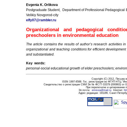
Evgenia K. Orlikova
Postgraduate Student, Department of Professional Pedagogical 
Velikiy Novgorod-city
elfy07@rambler.ru
Organizational and pedagogical conditi
preschoolers in environmental education
The article contains the results of author’s research activities 
organizational and teaching conditions for efficient development
and substantiated.
Key words:
personal-social educational growth of elder preschoolers; enviro
Copyright (C) 2012,
Письма в
ISSN 1997-8588. Гос. регистрация во ФГУП НТЦ "Ин
Свидетельство о регистрации СМИ Эл № ФС77-33379 (000863) от 0
При перепечатке и цитировании 
Эл.почта
:
emissia@mail.ru
Internet:
ht
Адрес редакции:
191186
, Санкт-Петербу