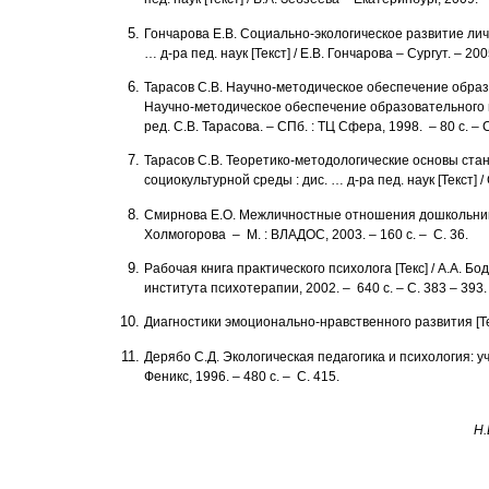
Гончарова Е.В. Социально-экологическое развитие лич
… д-ра пед. наук [Текст] / Е.В. Гончарова – Сургут. – 200
Тарасов С.В. Научно-методическое обеспечение образов
Научно-методическое обеспечение образовательного пр
ред. С.В. Тарасова. – СПб. : ТЦ Сфера, 1998. – 80 с. – С
Тарасов С.В. Теоретико-методологические основы ст
социокультурной среды : дис. … д-ра пед. наук [Текст] / 
Смирнова Е.О. Межличностные отношения дошкольников 
Холмогорова – М. : ВЛАДОС, 2003. – 160 с. – С. 36.
Рабочая книга практического психолога [Текс] / А.А. Бода
института психотерапии, 2002. – 640 с. – С. 383 – 393.
Диагностики эмоционально-нравственного развития [Текст
Дерябо С.Д. Экологическая педагогика и психология: уче
Феникс, 1996. – 480 с. – С. 415.
Н.