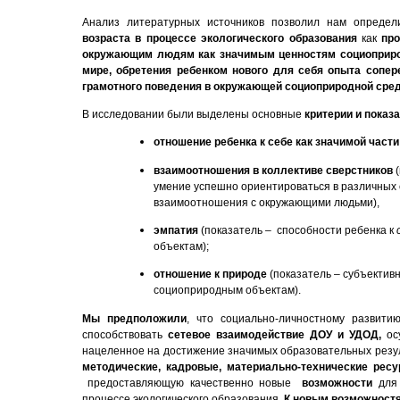
Анализ литературных источников позволил нам опред
возраста в процессе экологического образования
как
про
окружающим людям как значимым ценностям социоприро
мире, обретения ребенком нового для себя опыта сопе
грамотного поведения в окружающей социоприродной сред
В исследовании были выделены основные
критерии и показ
отношение ребенка к себе как значимой част
взаимоотношения в коллективе сверстников
(
умение успешно ориентироваться в различных 
взаимоотношения с окружающими людьми),
эмпатия
(показатель – способности ребенка к
объектам);
отношение к природе
(показатель – субъектив
социоприродным объектам).
Мы предположили
, что социально-личностному развити
способствовать
сетевое взаимодействие ДОУ и УДОД,
осу
нацеленное на достижение значимых образовательных резул
методические, кадровые, материально-технические рес
предоставляющую качественно новые
возможности
для 
процессе экологического образования.
К новым возможностя