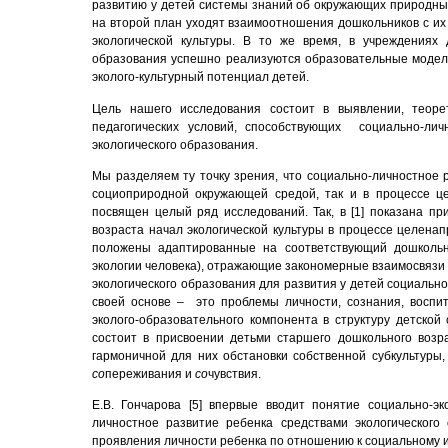
развитию у детей системы знаний об окружающих природных
на второй план уходят
взаимоотношения дошкольников с их
экологической культуры. В то же время, в учреждениях 
образования успешно реализуются образовательные модел
эколого-культурный потенциал детей.
Цель нашего исследования состоит в выявлении, теоре
педагогических условий, способствующих социально-ли
экологического образования.
Мы разделяем ту точку зрения, что социально-личностное 
социоприродной окружающей средой, так и в процессе ц
посвящен целый ряд исследований. Так, в [1] показана п
возраста начал экологической культуры в процессе целенапр
положены адаптированные на соответствующий дошкольны
экологии человека), отражающие закономерные взаимосвязи в
экологического образования для развития у детей социально 
своей основе – это проблемы личности, сознания, воспи
эколого-образовательного компонента в структуру детской
состоит в присвоении детьми старшего дошкольного возра
гармоничной для них обстановки собственной субкультуры,
со
переживания и
со
чувствия.
Е.В. Гончарова [5] впервые вводит понятие социально-эк
личностное развитие ребенка средствами экологического
проявления личности ребенка по отношению к социальному 