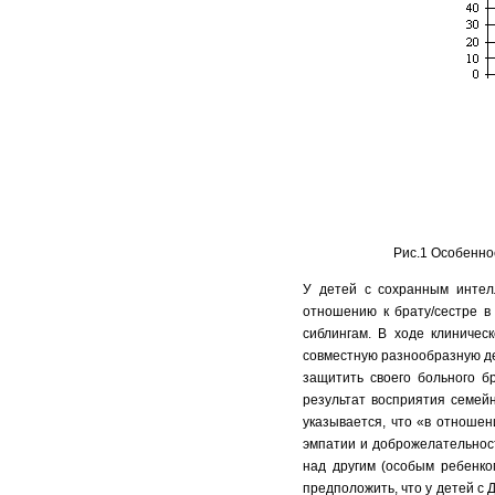
Рис.1 Особенно
У детей с сохранным интел
отношению к брату/сестре в
сиблингам. В ходе клиничес
совместную разнообразную де
защитить своего больного б
результат восприятия семей
указывается, что «в отношен
эмпатии и доброжелательнос
над другим (особым ребенко
предположить, что у детей с