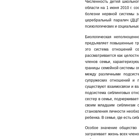
Численность детей школьног
области на 1 июня 2010 г. с
болезни нервной системы з
церебральный паралич (ДЦ
психологических и социальны
Биологическая неполноценн
предъявляет повышенные тр
это система отно­шений с
рассматривается как целост
членов семьи, характеризу
границы семейной системы о
между различными подсисте
супружеских отношений и п
существуют взаимосвязи и вз
подсистема сиблинговых отно
сестер в семье, подчеркивае
своим младшим сиблингам с
становления личности необхо
ребенка. В семье, где есть си
Особое значение общество 
затрагивает жизнь всех член