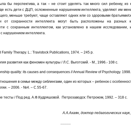
ла бы перспектива, а так – не стоит уделять так много сил ребенку, из 
где есть дети с ДЦП, осложненные нарушением интеллекта, уделяют им ме
щего, меньше требуют, чаще оставляют одних или со здоровыми братьями/с
и от сохранности интеллекта могут быть расположены на разных к
ти с сохранным интеллектом, как установлено в нашем исследовании, 
 с нарушением интеллекта.
d Family Therapy.
L.: Travistock Publications, 1974.
– 2
45
р
.
ия развития как феномен культуры / Л.С. Выготский. - М., 1996.- 108 с.
ionship quality: its causes and consequences // Annual Review of Psychology.
1998
тношения в семье между сиблингами, один из которых – ребенок с особенностя
ии. – 2006. - №4. – С.55-67.
 тесты / Под ред. А.Ф.Кудряшовой. Петрозаводск: Петроком, 1992. – 318 с.
А.А.Ахаян, доктор педагогических наук
_____