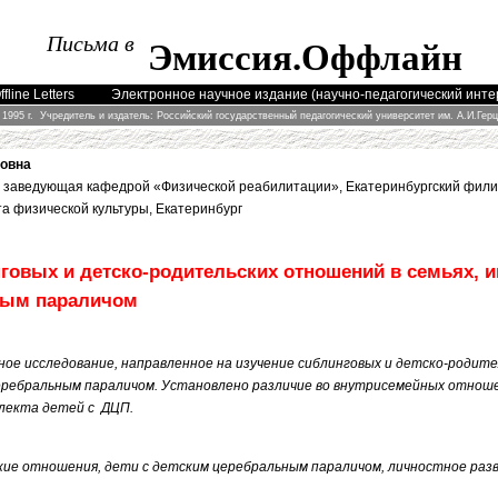
Письма в
Эмиссия
.
Оффлайн
fline Letters
Электронное научное издание (научно-педагогический инт
 1995 г. Учредитель и издатель: Российский государственный педагогический университет им. А.И.Гер
овна
к, заведующая кафедрой «Физической реабилитации», Екатеринбургский фили
та физической культуры, Екатеринбург
говых и детско-родительских отношений в семьях, 
ным параличом
ое исследование, направленное на изучение сиблинговых и детско-родите
еребральным параличом.
Установлено различие во внутрисемейных отноше
лекта детей с ДЦП.
ие отношения, дети с детским церебральным параличом, личностное разв