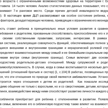
о возраста с ограниченными возможностями здоровья на территории г. Е
оставила 14 тысяч человек. Анализ статистических данных показывает, что 
анимают 7-е ранговое место. Среди причин детской инвалидности веду
П).
В настоящее время ДЦП рассматривают как
особое состояние ребенка, 
х
факторов, дезадаптирующих человека, при
водящих к ограничению его жизнед
ость ставит ребенка в принципиально иные условия развития в сравн
ебования к
родителям, призванным способствовать
приспособлению его к 
о своими собственными пра
вилами, запросами, интересами.
В рамках
ная система, реализующая совокупность функций, обеспечивающих полное 
ющаяся внешними и внутренними границами и иерархической ролевой стр
пределяет взаимоотношения между семьей и ее ближайшим социальным окр
мами внутри семьи (внутренние границы). Семья включает две основ
одсистему родительско-детских отношений. Между супружеской и родит
аимообусловленность. В случае, когда в семье воспитываются несколько дет
шений (отношений братьев и сестер) [1, с.104] В работах, посвященных 
тся, что эти отношения по природе своей являются амбивалентными. Устано
троится через отношения к детям их родителей. Как показали исследо
димо общение не только с взрослыми, но и со сверстниками, детьми, котор
блинги, взаимодействие между ними способствует развитию личности каждого ре
сиблингов приобретает для ребенка с отклонениями в развитии. Появле
ов семьи, включение его в сиблинговую подсистему также влияет на взаимоо