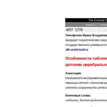
The Emissia.Of
Издается с 7 ноября
ART 1776
Тимофеева Ирина Владимир
кандидат педагогических нау
государственного университе
afk
-
ural
@
mail
.
ru
Особенности сиблин
детским церебраль
Аннотация:
Излагается экспериментальн
имеющих детей с детским ц
степени сохранности интел
Ключевые слова:
сиблинги,
детско-родительск