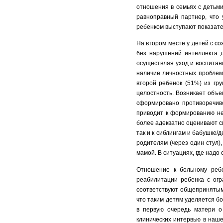
отношения в семьях с детьми
равноправный партнер, что
ребенком выступают показате
На втором месте у детей с с
без нарушений интеллекта д
осуществляя уход и воспитан
наличие личностных проблем
второй ребенок (51%) из гр
целостность. Возникает объе
сформировано противоречив
приводит к формированию не
более адекватно оценивают св
так и к сиблингам и бабушке
родителям (через один стул)
мамой. В ситуациях, где надо
Отношение к больному ребе
реабилитации ребенка с огр
соответствуют общепринятым
что таким детям уделяется б
в первую очередь матери о
клинических интервью в наше