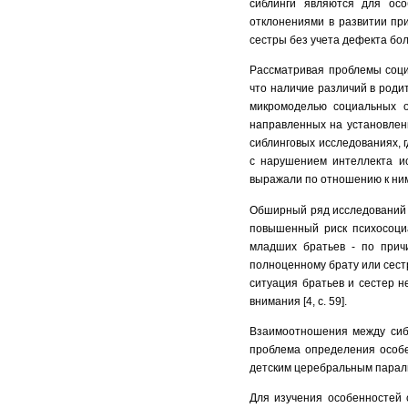
сиблинги являются для ос
отклонениями в развитии пр
сестры без учета дефекта бол
Рассматривая проблемы соци
что наличие различий в роди
микромоделью социальных о
направленных на установлен
сиблинговых исследованиях, 
с нарушением интеллекта и
выражали по отношению к ни
Обширный ряд исследований р
повышенный риск психосоциа
младших братьев - по причи
полноценному брату или сестр
ситуация братьев и сестер н
внимания
[4, с. 59].
Взаимоотношения между сибл
проблема определения особе
детским церебральным парал
Для изучения особенностей 