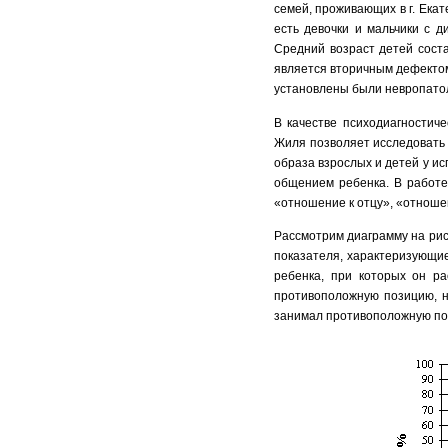
семей, проживающих в г. Екат
есть девочки и мальчики с д
Средний возраст детей сост
является вторичным дефектом
установлены были невропатол
В качестве психодиагностич
Жиля позволяет исследовать
образа взрослых и детей у и
общением ребенка. В работе
«отношение к отцу», «отноше
Рассмотрим
диаграмму на р
ис
показателя, характеризующи
ребенка, при которых он ра
противоположную позицию, н
занимал противоположную поз