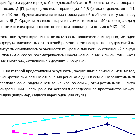
еринбурге и других городах Свердловской области. В соответствии с генераль
иагнозом ДЦП, распределились в пропорции 1:1,8 (семьи с девочками – 142
авил 10 лет. Другим значимым показателем данной выборки выступает нару
 при ДЦП. Среди мальчиков с нарушением интеллекта – 50 человек, среди де
огом и психиатром в соответствии с критериями, принятыми в МКБ – 10.
еского инструментария были использованы: клиническое интервью, методи
 сферу межличностных отношений ребенка и его восприятие внутрисемейных
спытуемых выявлялись особенности конкретно-личностных отношений с окр
 главным образом рассматривались шкалы «отношение к сиблингам», «от
ние к матери», «отношение к дедушке и бабушке».
. 1,
на
которой представлены результаты
, полученные с применением
методи
е конкретно-личностные отношения ребенка с ДЦП в семье. Положительным
сполагал себя рядом с кем-то из членов семьи, отрицательными – ситу
ейтральными – если ребенок оставлял определенное пространство между 
ицию (например, садился через один, два стула).