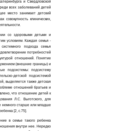
катеринбурга и Свердловской
среди всех заболеваний детей
щее место занимает детский
как совокупность
клинических,
еятельно
сти.
ении со здоровыми детьми и
этим условиям.
Каждая семья -
 системного подхода семья
удовлетворение потребностей
уктурой отношений. Понятие
ужением (внешние границы) и
ные подсистемы: подсистему
ельско-детской подсистемой
ей, выделяется также детская
проблеме отношений братьев и
влено, что отношение детей к
вания Л.С. Выготского, для
ые немного старше или младше
бенка [2, с.75].
ние в семье такого ребенка
тношения внутри нее. Нередко