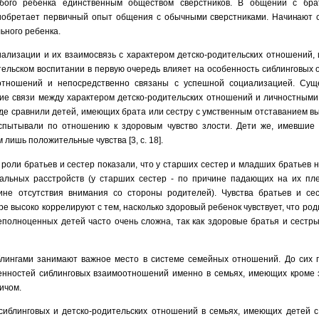
обого ребенка единственным обществом сверстников. В общении с бра
иобретает первичный опыт общения с обычными сверстни­ками. Н
ачинают
ьного ребенка.
ализации и их взаимосвязь с характером детско-родительских отношений, 
тельском воспитании в первую очередь влияет на особенность сиблинговых
тношений и непосредственно связаны с успешной социализацией.
Сущ
ие связи между характером детско-родительских отношений и личностными
где
сравнили детей, имеющих брата или сестру с умственным отставанием вы
спытывали по отношению к здоровым чувство злости. Дети же, имевшие 
м лишь положительные чувства
[3, с. 18].
оли братьев и сестер показали, что у стар­ших сестер и младших братьев
льных расстройств (у старших сестер - по причине падающих на их пле
не отсутствия вни­мания со стороны родителей). Чувства братьев и с
е высоко коррелируют с тем, насколько здоровый ребенок чувствует, что ро
еполноценных детей часто очень сложна, так как здоровые братья и сестры
ингами занимают важное место в системе семейных отношений. До сих 
нностей сиблинговых взаимоотношений именно в семьях, имеющих кроме з
ичом.
сиблинговых и детско-родительских отношений в семьях, имеющих детей 