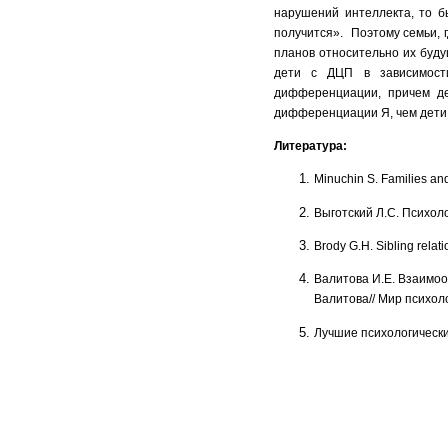
нарушений интеллекта, то бы
получится». Поэтому семьи, 
планов относительно их буду
дети с ДЦП в зависимост
дифференциации, причем де
дифференциации Я, чем дети
Литература
:
Minuchin S. Families an
Выготский Л.С. Психолог
Brody G.H. Sibling relat
Валитова И.Е. Взаимоо
Валитова// Мир психолог
Лучшие психологические