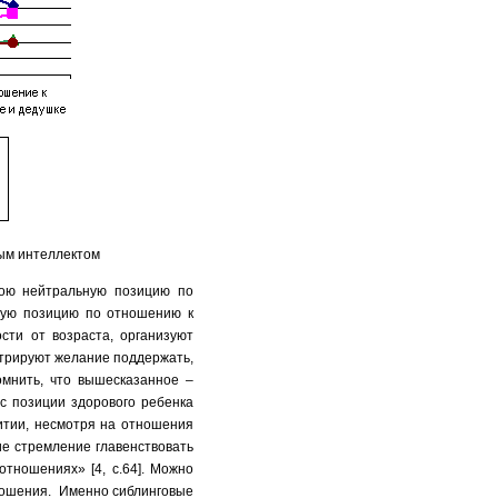
ным интеллектом
вою нейтральную позицию по
ьную позицию по отношению к
сти от возраста, организуют
стрируют желание поддержать,
омнить, что вышесказанное –
с позиции здорового ребенка
витии, несмотря на отношения
е стремление главенствовать
тношениях» [4, с.64]. Можно
тношения. Именно сиблинговые