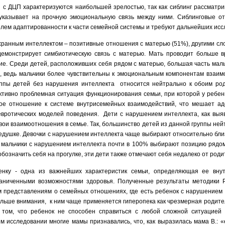
 с ДЦП характеризуются наибольшей зрелостью, так как сиблинг рассматр
 указывает на прочную эмоциональную связь между ними. Сиблинговые о
лем адаптированности к части семейной системы и требуют дальнейших ис
охранным интеллектом – позитивные отношения с матерью (51%), другими сл
емонстрирует симбиотическую связь с матерью. Мать проводит больше 
ие. Среди детей, расположивших себя рядом с матерью, большая часть мальч
, ведь мальчики более чувствительны к эмоциональным компонентам взаим
уппы детей без нарушения интеллекта относится нейтрально к обоим род
ктивно проблемная ситуация функционирования семьи, при которой у ребе
ое отношение к системе внутрисемейных взаимодействий, что мешает а
вротических моделей поведения. Дети с нарушением интеллекта, как выя
ои взаимоотношения в семье. Так, большинство детей из данной группы нейт
/дедушке. Девочки с нарушением интеллекта чаще выбирают относительно бл
, мальчики с нарушением интеллекта почти в 100% выбирают позицию рядо
 обозначить себя на прогулке, эти дети также отмечают себя недалеко от род
нку - одна из важнейших характеристик семьи, определяющая ее вну
аниченными возможностями здоровья. Полученные результаты методики Р
 представлениям о семейных отношениях, где есть ребенок с нарушением и
ольше внимания, к ним чаще применяется гиперопека как чрезмерная родите
 том, что ребенок не способен справиться с любой сложной ситуацией 
м исследовании многие мамы признавались, что, как выразилась мама В.: 