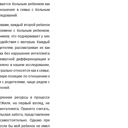
ивается больным ребенком как
тношения в семье с больным
следований.
овами, каждый второй ребенок
времени с больным ребенком,
иков, что подчеркивает у них
одействия с матерью. Каждый
ителям, рассматривая их как
нка без нарушения интеллекта
декватной дифференциации и
влено в нашем исследовании,
рально относятся как к семье,
изкую позицию по отношению к
м с родителями, чаще рядом с
ителей.
тренние ресурсы в процессе
.Жиля, на первый взгляд, не
нтеллекта. Принято считать,
льская забота, представление
самостоятельно. Однако при
«если бы мой ребенок не имел