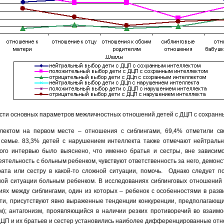
сти основных параметров межличностных отношений детей с ДЦП с сохран
лектом на первом месте – отношения с сиблингами, 69,4% отметили с
 семье. 83,3% детей с нарушением интеллекта также отмечают нейтрал
кого интервью было выяснено, что именно братья и сестры, вне зависимо
ятельность с больным ребенком, чувствуют ответственность за него, демон
рата или сестру в какой-то сложной ситуации, помочь. Однако следует п
ной ситуации больным ребенком. В исследованиях сиблинговых отношений 
иях между сиблингами, один из которых – ребенок с особенностями в раз
ти, присутствуют явно выраженные тенденции конкуренции, предполагающи
м); антагонизм, проявляющийся в наличии резких противоречий во взаимоо
 ДЦП и их братьев и сестер установились наиболее дифференцированные о