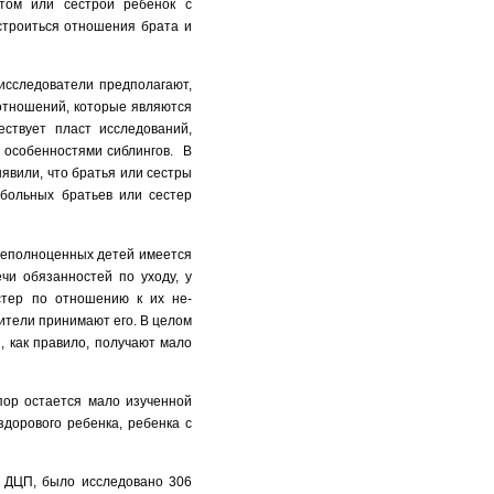
том или сестрой ребенок с
строиться отношения брата и
исследователи предполагают,
 отношений, которые являются
ествует пласт исследований,
 особенностями сиблингов.
В
явили, что братья или сестры
больных братьев или сестер
 неполноценных детей имеется
чи обязанностей по уходу, у
естер по отношению к их не­
дители принимают его. В целом
, как правило, получают мало
пор остается мало изученной
дорового ребенка, ребенка с
с ДЦП, было исследовано 306