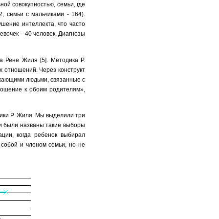
ной совокупностью, семьи, где
; семьи с мальчиками - 164).
шение интеллекта, что часто
вочек – 40 человек. Диагнозы
ка Рене Жиля
[5]. Методика Р.
 отношений. Через конструкт
ужающими людьми, связанные с
ношение к обоим родителям»,
ки Р. Жиля. Мы выделили три
и были названы такие выборы
ации, когда ребенок выбирал
собой и членом семьи, но не