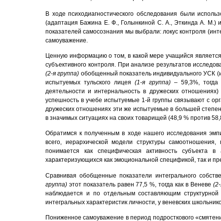
В ходе психодиагностического обследования были использ
(адаптация Бажина Е. Ф., Голынкиной С. А., Эткинда А. М.) 
показателей
самосознания мы выбрали: локус контроля (инт
самоуважение.
Ценную информацию о том, в какой мере учащийся является
субъективного контроля. При анализе результатов исследова
(2-я группа)
обобщенный показатель индивидуального УСК (ин
испытуемых тульского лицея
(1-я группа)
– 59,3%, тогда
деятельности и интернальность в дружеских отношениях)
успешность в учебе испытуемые 1-й группы связывают с орг
дружеских отношениях эти же испытуемые в большей степен
в значимых ситуациях на своих товарищей (48,9 % против 58,
Обратимся к полученным в ходе нашего исследования эмп
всего, иерархической модели структуры самоотношения,
понимается как специфическая активность субъекта в 
характеризующихся как эмоциональной спецификой, так и пр
Сравнивая обобщенные показатели интегрального собстве
группа)
этот показатель равен 77,5 %, тогда как в Веневе
(2
наблюдается и по отдельным составляющим структурной 
интегральных характеристик личности, у веневских школьнико
Пониженное самоуважение в период подросткового «смятени