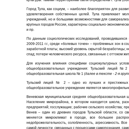
Город Тула, как социум, – наиболее благоприятен для раз
удовлетворения собственных целей. Тула привлекает мо
учреждений, но и большими возможностями для самореализа
крупных городов России, характерны социально-экономи­чес
и пр.
По данным социологических исследований, проводившихся гр
2009-2011 г.г., среди «болевых точек» – проблемных зон в
заработной платы; высокий уровень скрытой безработицы; н
спад; потери человеческого ресурса, связанные с оттоком жи
Для изучения влияния специфики социокультурных усло
общеобразовательных учреждения: Тульский лицей №
общеобразовательная школа № 1
(далее в тексте - 2-я груп
Тульский лицей №
2 – одно из лучших и престижных 
общеобразовательное учреждение является многопрофильны
Веневская муниципальная средняя общеобразовательная шк
Население микрорайона, в котором находится школа, разн
предприятий; госслужащие; рабочие сельского хозяйства; п
Венев – один из древних городов Тульской области, со с
меняется микроклимат в городе, все большее распро
недоброжелательность, озлобленность, агрессивность. Все
самой личности, связанных с процессами самопознания, са