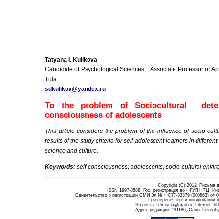
Tatyana I. Kulikova
Candidate of Psychological Sciences, , Associate Professor of A
Tula
sdkulikov
@
yandex
.
ru
To the problem of Sociocultural deter
consciousness of adolescents
This article considers the problem of the influence of socio-cu
results of the study criteria for self-adolescent learners in different
science and culture.
Keywords:
self-consciousness, adolescents, socio-cultural envi
Copyright (C) 2012,
Письма в
ISSN 1997-8588. Гос. регистрация во ФГУП НТЦ "Ин
Свидетельство о регистрации СМИ Эл № ФС77-33379 (000863) от 0
При перепечатке и цитировании 
Эл.почта
:
emissia@mail.ru
Internet:
ht
Адрес редакции:
191186
, Санкт-Петербу