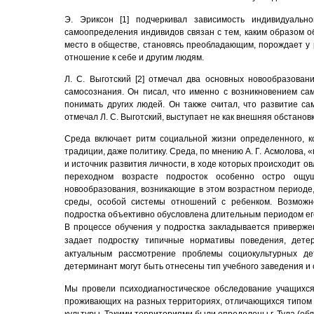
Э. Эриксон [
1
] подчеркивал зависимость индивидуальн
самоопределения индивидов связан с тем, каким образом о
место в обществе, становясь преобладающим, порождает у 
отношение к себе и другим людям.
Л. С. Выготский [2] отмечал два основных новообразован
самосознания. Он писал, что именно с возникновением са
понимать других людей. Он также
счи
тал, что развитие са
отмечал Л. С. Выготский, выступает не как внешняя обстановк
Среда включает ритм социальной жизни определенного, кон
традиции, даже политику. Среда, по мнению А. Г. Асмолова,
и источник развития личности, в ходе которых происходит 
переходном возрасте подросток особенно остро ощуща
новообразования, возникающие в этом возрастном периоде,
среды, особой системы отношений с ребенком.
Возможн
подростка
объективно обусловлена длительным периодом его
В
процессе обучения у подростка закладывается приверже
задает подростку типичные нормативы поведения, дете
актуальным рассмотрение проблемы социокультурных де
детерминант могут быть отнесены тип учебного заведения и 
Мы провели психодиагностическое обследование учащихся 
проживающих на разных территориях, отличающихся типом 
культуры. Такими территориями были определены г. Тула (обл