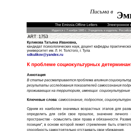
Письма в
Эм
The Emissia.Offline Letters
Электронное 
Издается с 7 ноября 1995 г. Учредитель и издатель: Российс
ART 1753
Куликова Татьяна Ивановна,
кандидат психологических наук, доцент кафедры практической
университет им. Л. Н. Толстого, г. Тула
sdkulikov
@
yandex
.
ru
К проблеме социокультурных детерминант
Аннотация
В
статье рассматривается проблема влияния социокультур
результаты исследования показателей самосознания подро
проживающих на территориях, имеющих социокультурные 
Ключевые слова
:
самосознание, подросток, социокультурн
Одним из наиболее значимых возрастных этапов для разви
определить для себя свое прошлое, значение личного 
пространстве - осмыслить свои права и обязанности. Разв
позиции", в основе которой лежит стремление быть ответст
способность самостоятельно отстаивать свои убеждения.