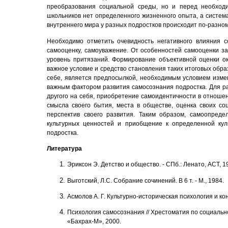
преобразования социальной среды, но и перед необходи
школьников нет определенного жизненного опыта, а систе
внутреннего мира у разных подростков происходит по-разно
Необходимо отметить очевидность негативного влияния 
самооценку, самоуважение. От особенностей самооценки за
уровень притязаний. Формирование объективной оценки о
важное условие и средство становления таких итоговых образ
себе, является предпосылкой, необходимым условием измен
важным фактором развития самосознания подростка. Для ра
другого на себя, приобретение самоидентичности в отношен
смысла своего бытия, места в обществе, оценка своих с
перспектив своего развития. Таким образом,
самоопредел
культурных ценностей и приобщение к определенной кул
подростка.
Литература
Эриксон Э. Детство и общество. - СПб.: Ленато, АСТ, 1
Выготский, Л.С. Собрание сочинений. В 6 т. - М., 1984.
Асмолов А. Г. Культурно-историческая психология и кон
Психология самосознания // Хрестоматия по социальной
«Бахрах-М», 2000.