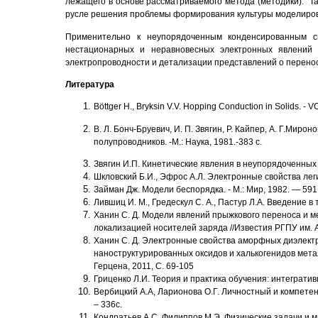
лежащего в основе рассматриваемого метода (методики). Т
русле решения проблемы формирования культуры моделиров
Применительно к неупорядоченным конденсированным с
нестационарных и неравновесных электронных явлений 
электропроводности и детализации представлений о перено
Литература
Böttger
Н
., Bryksin V.V. Hopping Conduction in Solids. - V
В. Л. Бонч-Бруевич, И. П. Звягин, Р. Кайпер, А. Г.Мир
полупроводников. -М.: Наука, 1981.-383 с.
Звягин И.П. Кинетические явления в неупорядоченных 
Шкловский Б.И., Эфрос А.Л. Электронные свойства легир
Займан Дж. Модели беспорядка. - М.: Мир, 1982. — 591 
Лившиц И. М., Гредескул С. А., Пастур Л.А. Введение в 
Ханин С. Д. Модели явлений прыжкового переноса и м
локализацией носителей заряда //Известия РГПУ им. А.
Ханин С. Д. Электронные свойства аморфных диэлектр
наноструктурированных оксидов и халькогенидов металл
Герцена, 2011, С. 69-105
Гриценко Л.И. Теория и практика обучения: интегратив
Вербицкий А.А, Ларионова О.Г. Личностный и компетен
– 336с.
Кондратьев А.С. Филиппов М.Э. Физические задачи и 