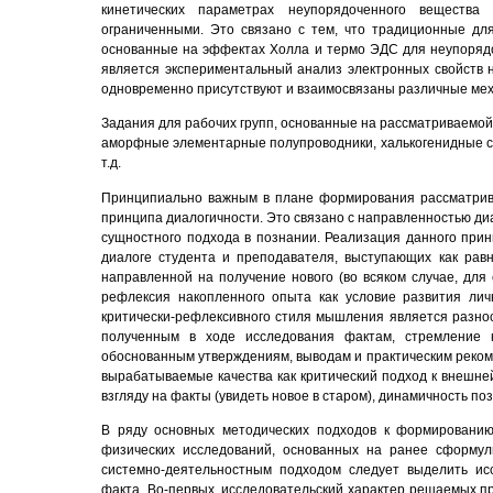
кинетических параметрах неупорядоченного вещества
ограниченными. Это связано с тем, что традиционные дл
основанные на эффектах Холла и термо ЭДС для неупорядо
является экспериментальный анализ электронных свойств н
одновременно присутствуют и взаимосвязаны различные меха
Задания для рабочих групп, основанные на рассматриваемой
аморфные элементарные полупроводники, халькогенидные с
т.д.
Принципиально важным в плане формирования рассматрив
принципа диалогичности. Это связано с направленностью д
сущностного подхода в познании. Реализация данного при
диалоге студента и преподавателя, выступающих как равн
направленной на получение нового (во всяком случае, для
рефлексия накопленного опыта как условие развития лич
критически-рефлексивного стиля мышления является разнос
полученным в ходе исследования фактам, стремление 
обоснованным утверждениям, выводам и практическим реком
вырабатываемые качества как критический подход к внешне
взгляду на факты (увидеть новое в старом), динамичность 
В ряду основных методических подходов к формировани
физических исследований, основанных на ранее сформу
системно-деятельностным подходом следует выделить исс
факта. Во-первых, исследовательский характер решаемых п