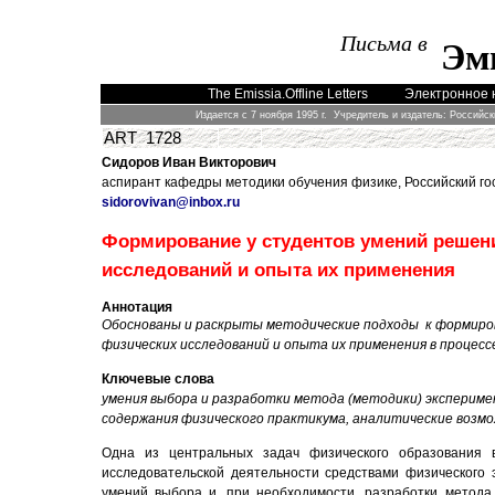
Письма в
Эм
The Emissia.Offline Letters
Электронное 
Издается с 7 ноября 1995 г. Учредитель и издатель: Российс
ART 1728
Сидоров Иван Викторович
аспирант кафедры методики обучения физике,
Российский го
sidorovivan@inbox.ru
Формирование у студентов умений решен
исследований и опыта их применения
Аннотация
Обоснованы и раскрыты методические подходы к формиро
физических исследований и опыта их применения в процесс
Ключевые слова
умения выбора и разработки метода (методики) экспериме
содержания физического практикума, аналитические возм
Одна из центральных задач физического образования в
исследовательской деятельности средствами физического 
умений выбора и, при необходимости, разработки метода 