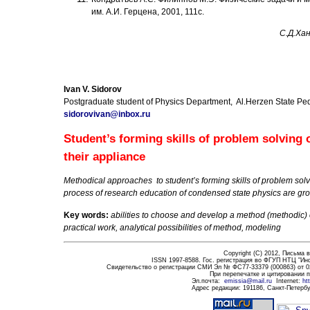
им. А.И. Герцена, 2001, 111с.
С.Д.
Хан
Ivan V. Sidorov
Р
ostgraduate student of Physics Department, Al.Herzen State Ped
sidorovivan@inbox.ru
Student’s forming skills of problem solving 
their appliance
Methodical approaches to student’s forming skills of problem solv
process of research education of condensed state physics are g
Key words:
abilities to choose and develop a method (methodic) 
practical work, analytical possibilities of method, modeling
Copyright (C) 2012,
Письма в
ISSN 1997-8588. Гос. регистрация во ФГУП НТЦ "Ин
Свидетельство о регистрации СМИ Эл № ФС77-33379 (000863) от 0
При перепечатке и цитировании 
Эл.почта
:
emissia@mail.ru
Internet:
ht
Адрес редакции:
191186
, Санкт-Петербу