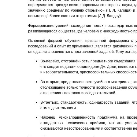
определяется прежде всего запросами со стороны науки, г
значению среднему по уровню открытию» (П. Л. Капица) и
новым, ещё более важным открытиям» (Л.Д. Ландау).
Формирование умений нахождения новых, нестандартных п
развивающегося общества, где человеку с необходимостью п
Основной формой обучения, призванной формировать у
исследований и опыт их применения, является физический пр
он едва ли справляется с поставленной задачей. Тому есть ц
Во-первых, отстранённость предметного содержания 
что следуя педагогическим идеям Дж. Дьюи, является
и изобретательности, приспособительных способност
Во-вторых, представленность учебного материала, как
отслеживание только точности воспроизведения обуч
отношению к поисково-исследовательской.
В-третьих, стандартность, одинаковость заданий, 
стиля деятельности.
Наконец, узконаправленность практикума на про
стандартных технических приёмов, так что умен
оказываются невостребованными и соответственно не