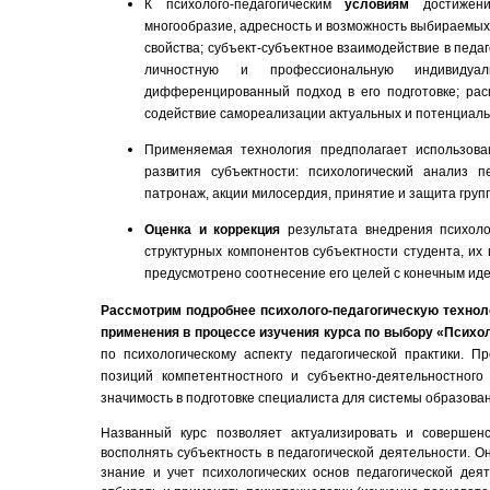
К психолого-педагогическим
условиям
достижения
многообразие, адресность и возможность выбираемых
свойства; субъект-субъектное взаимодействие в педа
личностную и профессиональную индивидуал
дифференцированный подход в его подготовке; рас
содействие самореализации актуальных и потенциаль
Применяемая технология предполагает использов
развития субъектности
: психологический анализ пе
патронаж, акции милосердия,
принятие и защита груп
Оценка и коррекция
результата внедрения психоло
структурных компонентов субъектности студента, их
предусмотрено соотнесение его целей с конечным ид
Рассмотрим подробнее
психолого-педагогическую
технол
применения в процессе изучения курса по выбору «Психо
по психологическому аспекту педагогической практики. П
позиций компетентностного и субъектно-деятельностного
значимость в подготовке специалиста для системы образова
Названный курс позволяет актуализировать и совершенс
восполнять субъектность в педагогической деятельности. 
знание и учет психологических основ педагогической деят