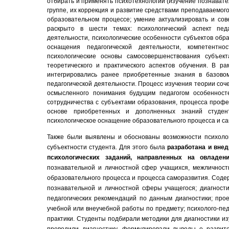
отбирать и применять психотехнологии (изучение познават
группе, их коррекция и развитие средствами преподаваемог
образовательном процессе; умение актуализировать и со
раскрыто в шести темах:
психологический аспект педа
деятельности, психологические особенности субъектов обр
оснащения педагогической деятельности
, компетентно
психологические основы самосовершенствования субъек
теоретического и практического аспектов обучения. В ра
интегрировались ранее приобретенные знания в базово
педагогической деятельности. Процесс изучения теории со
осмысленного понимания будущим педагогом особенносте
сотрудничества с субъектами образования, процесса профе
основе приобретенных и дополненных знаний студент
психологическое оснащение образовательного процесса и с
Также были выявлены и обоснованы возможности психологи
субъектности студента. Для этого была
разработана и вне
психологических заданий, направленных на
овладен
познавательной и личностной сфер учащихся, межличност
образовательного процесса и процесса саморазвития.
Содер
познавательной и личностной сферы учащегося; диагности
педагогических рекомендаций по данным диагностики; про
учебной или внеучебной работы по предмету; психолого-педа
практики. Студенты подбирали методики для
диагностики и