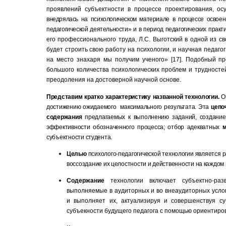
проявлений субъектности в процессе проектирования, ос
внедрялась на психологическом материале в процессе освое
педагогической деятельности»
и
в период педагогических практ
его профессионального труда, Л.С. Выготский в одной из сво
будет строить свою работу на психологии, и научная педаго
на место знахаря мы получим ученого» [17]
. П
одобный пр
большого количества психологических проблем и трудност
преодоления на достоверной научной основе.
Представим кратко характеристику названной технологии.
Он
достижению ожидаемого максимального результата. Эта
цепо
содержания
предлагаемых к выполнению заданий, создание
эффективности обозначенного процесса; отбор адекватных
м
субъектности студента.
Целью
психолого-педагогической технологии является р
воссоздание их целостности и действенности на каждом 
Содержание
технологии включает субъектно-раз
выполняемые в аудиторных и во внеаудиторных усло
и выполняет их, актуализируя и совершенствуя с
субъекности будущего педагога с помощью ориентиро