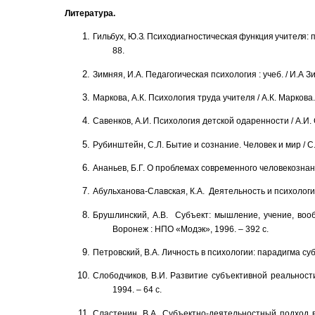
Литература
.
Гильбух, Ю.З. Психодиагностическая функция учителя: пут
88.
Зимняя, И.А.
Педагогическая психология : учеб. / И.А Зим
Маркова, А.К.
Психология труда учителя / А.К. Маркова.
Савенков, А.И.
Психология детской одаренности /
А.И.
Рубинштейн, С.Л.
Бытие и сознание. Человек и мир / С.
Ананьев,
Б.Г.
О проблемах современного человекознания 
Абульханова-Славская, К.А.
Деятельность и психология 
Брушлинский, А.В.
Субъект: мышление, учение, вообр
Воронеж : НПО «Модэк», 1996. – 392 с.
Петровский, В.А.
Личность в психологии: парадигма субъ
Слободчиков, В.И. Развитие субъективной реальности в
1994. – 64 с.
Сластенин, В.А.
Субъектно-деятельностный подход в