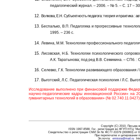
педагогический журнал. – 2006. – № 5. – С. 17 – 30
Волкова, Е.Н. Субъектность педагога: теория и практика : автор
Беспалько, В.П. Педагогика и прогрессивные технологии
1995. – 236 с.
Левина, М.М.
Технологии профессионального педагогичес
Лисовская, Н.Б. Технологии психологического сопрово
А.К. Таратынова; под ред В.В. Семикина. – СПб. :
Селевко, Г.К
. Технологии развивающего образования / Г
Выготский, Л.С. Педагогическая психология / Л.С. Выготс
Исследование выполнено
при финансовой поддержке Федера
научно-педагогические кадры инновационной России» на 20
гуманитарных технологий в образовании» (№ 02.740.11.0427)
Copyright (C) 2010,
Письма в
ISSN 1997-8588. Гос. регистрация во ФГУП НТЦ "Ин
Свидетельство о регистрации СМИ Эл № ФС77-33379 (000863) от 0
При перепечатке и цитировании 
Эл.почта
:
emissia@mail.ru
Int