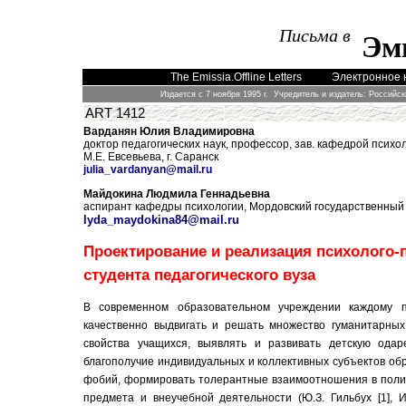
Письма в
Эм
The Emissia.Offline Letters
Электронное 
Издается с 7 ноября 1995 г. Учредитель и издатель: Российс
ART 1412
Варданян Юлия Владимировна
доктор педагогических наук, профессор, зав. кафедрой психо
М.Е. Евсевьева, г. Саранск
julia_vardanyan@mail.ru
Майдокина Людмила Геннадьевна
аспирант кафедры психологии, Мордовский государственный пе
lyda_maydokina84@mail.ru
Проектирование и реализация психолого-
студента педагогического вуза
В современном образовательном учреждении каждому п
качественно выдвигать и решать множество гуманитарных
свойства учащихся, выявлять и развивать детскую одар
благополучие индивидуальных и коллективных субъектов об
фобий,
формировать толерантные взаимоотношения в полиэ
предмета и внеучебной деятельности (Ю.З. Гильбух [1], И.А