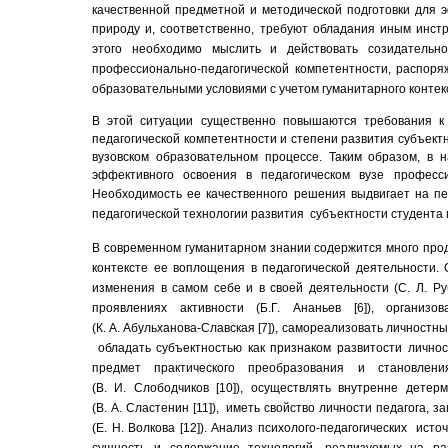
качественной предметной и методической подготовки для э
природу и, соответственно, требуют обладания иным инс
этого необходимо мыслить и действовать созидательн
профессионально-педагогической компетентности, распор
образовательными условиями с учетом гуманитарного контек
В этой ситуации существенно повыш
аются
требования к 
педагогической компетентности и степени развития субъект
вузовском образовательном процессе. Таким образом, в 
эффективного освоения в педагогическом вузе професси
Необходимость ее качественного решения выдвигает на пе
педагогической технологии развития субъектности студента п
В
современном гуманитарном знании содержится много про
контексте ее воплощения в педагогической деятельности.
изменения в самом себе и в своей деятельности (С. Л. 
проявлениях активности (Б.Г. Ананьев
[6]
), организо
(К. А. Абульханова-Славская
[7]
), самореализовать личностны
обладать субъектностью как признаком развитости
личнос
предмет практического преобразования и становлени
(В. И. Слободчиков
[10]
), осуществлять внутренне детерм
(В. А. Сластенин
[11]
), иметь свойство личности педагога, 
(Е. Н. Волкова
[12]
).
Анализ психолого-педагогических источ
сущность и содержание технологий, реализуемых на ра