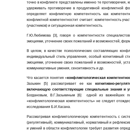
точно в конфликте представлены именно те противоречия, к
удерживать противоречие в продуктивной конфликтной форм
определяет конфликтную компетентность как компетен
конфликтной компетентностит считает: компетентность участ
(участников) и ситуационная компетентность.
Г.Ю.Любимова [3], говоря о компетентности специалисто
эмоциями, уточнение своих пожеланий и возможностей, форм
В целом, в качестве психологических составляющих конф
индивидуальный стиль управления, особый когнитивный сти
эмоциями, уточнение своих пожеланий и возможностей, уста
коммуникативные умения, сензитивность и др.
Что касается понятия «
конфликтологическая компетентно
Зазыкин [5] рассматривает ее как
когнитивно-регул
включающую соответствующие специальные знания и у
Богдановым, В.Г.Зазыкиным [6] одной из важнейших пс
«конфликтологическая компетентность» не следует отождес
исследования Б.И.Хасана.
Рассматривая конфликтологическую компетентность с систе
(регулятивный), коммуникативный, нормативный и рефлекси
и умений в области конфликтологии требует развития опре