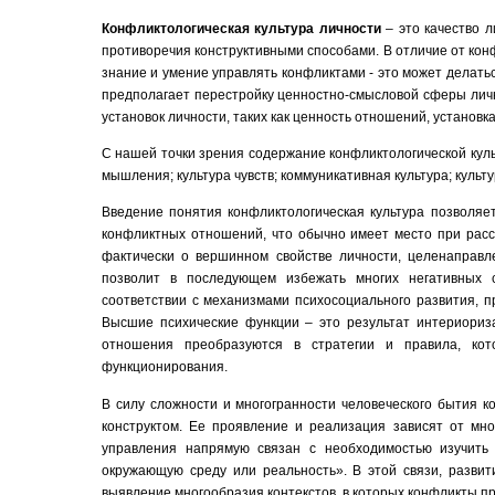
Конфликтологическая культура личности
– это качество 
противоречия конструктивными способами. В отличие от ко
знание и умение управлять конфликтами - это может делать
предполагает перестройку ценностно-смысловой сферы личн
установок личности, таких как ценность отношений, установк
С нашей точки зрения содержание конфликтологической куль
мышления; культура чувств; коммуникативная культура; куль
Введение понятия конфликтологическая культура позволяе
конфликтных отношений, что обычно имеет место при расс
фактически о вершинном свойстве личности, целенаправле
позволит в последующем избежать многих негативных 
соответствии с механизмами психосоциального развития, пр
Высшие психические функции – это результат интериориз
отношения преобразуются в стратегии и правила, кото
функционирования.
В силу сложности и многогранности человеческого бытия 
конструктом. Ее проявление и реализация зависят от мног
управления напрямую связан с необходимостью изучить
окружающую среду или реальность». В этой связи, развити
выявление многообразия контекстов, в которых конфликты п