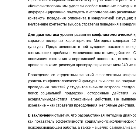
В развитии конфликтологической культуры важная роль отв
«Конфликтология» мы уделяли особое внимание поиску и п
дифференцированно подходить к использованию различных м
контексты поведения оппонента в конфликтной ситуации; 
внутренние контексты выбора стратегии поведения в конфликт
Для диагностики уровня развития конфликтологической 
характер полярных характеристик. Методика содержит 1
культуры. Представленные в ней суждения касаются повед
возникающих проблем в межличностном взаимодействии. С
понимания состояния и переживаний оппонента, стремлени
прошел психометрическую проверку с привлечением 240 исп
Проведение со студентами занятий с элементами конфлик
уровень конфликтологической культуры личности, но получит
проведения занятий у студентов значимо возросли следующ
поиск социальной поддержки, осторожные действия, У
асоциальныедействия, агрессивные действия. Не выявле
избегание – как стратегия преодоления, непрямые действия.
В заключении
отметим, что разработанная методика диагно
как показатель эффективности социально-психологических
психоразвивающей работы, а также – в целях самоанализа и