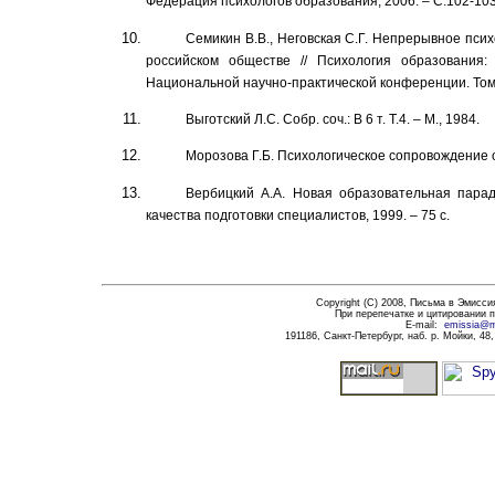
Федерация психологов образования, 2006. – С.102-103
Семикин В.В., Неговская С.Г. Непрерывное псих
российском обществе // Психология образования:
Национальной научно-практической конференции. Том 2
Выготский Л.С. Собр. соч.: В 6 т. Т.4. – М., 1984.
Морозова Г.Б. Психологическое сопровождение ор
Вербицкий А.А. Новая образовательная парад
качества подготовки специалистов, 1999. – 75 с.
Copyright (C) 200
8
,
Письма в
Э
мисси
При перепечатке и цитировании
E-mail:
emissia@ma
191186
, Санкт-Петербург, наб. р. Мойки, 48