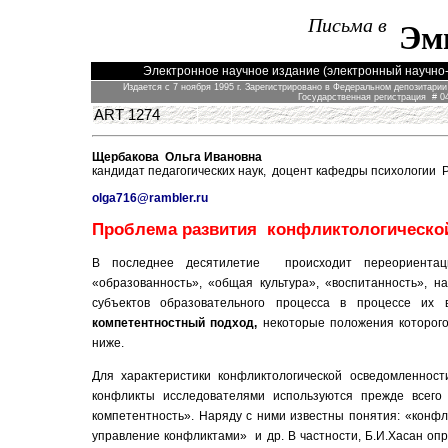
Письма в
Эм
Электронное научное издание (электронный научно-
Издается с 7 ноября 1995 г.
З
арегистрирован
о
в
Федеральном
депозитарии
Государственная р
егистраци
я
# 04
ART 1274
Щербакова Ольга Ивановна
кандидат педагогических наук, доцент кафедры психологии Р
olga716@rambler.ru
Проблема развития конфликтологической
В последнее десятилетие происходит переориентаци
«образованность», «общая культура», «воспитанность», на
субъектов образовательного процесса в процессе их 
компетентностный подход,
некоторые положения которого
ниже.
Для характеристики конфликтологической осведомленност
конфликты исследователями используются прежде всего
компетентность». Наряду с ними известны понятия: «конфл
управление конфликтами» и др. В частности, Б.И.Хасан оп