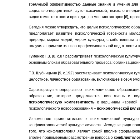
требуемой эффективностью данные знания и умения для у
социально-перцептивой, ауто-психической, психолого-педа
видов компетентности приводит, по мнению авторов [6], к ра
Сегодня можно утверждать, что целью психологического обр
предполагает развитие психологической готовности мол
природы, миром людей, миром культуры, с собственным вн
получила применительно к профессиональной подготовке и 
Гуменюк Г.В. [8, с.87]рассматривает психологическую культу
основным блокам образовательного процесса: организационн
Т.В. Шубницына [9, с.192] рассматривает психологическую кул
целостное, личностное образование, включающее в себя эм
Характеризуя «непрерывное психологическое образование»,
образование, которое продолжается всю жизнь и ве
психологическую компетентность
к вершинам «зрелой л
психологического новообразования –
психологической куль
Изложенное применительно к психологической культу
конфликтологической культуре личности. Исходя из ряда поло
того, что конфликтология являет собой вполне сформиро
вполне правомерным рассмотрение вопроса о
конфликтолог