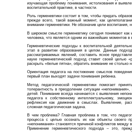
изучающая проблему понимания, истолкования и выявле
воспитательной практике, в частности.
Роль герменевтики состоит в том, чтобы придать образо
прежде всего, такой важный момент, как целеполаган
внимании герменевтики. Не обозначив цели воспитания, 
В широком смысле герменевтику сегодня понимают как 
человека, что является одним из важнейших моментов в 
Герменевтические подходы к воспитательной деятельн
этап в развитии образования в целом. Данные подход
рассматриваемых явлений, составить ясное представле
науке герменевтический подход ставит своей целью «
раскрыть «белые пятна», обратить внимание не столько н
Ориентация педагога на постижение смыслов поведения
первый план выходят задачи понимания ребенка.
Метод педагогической герменевтики помогает принят
толерантность в преодолении ситуации «непонимания»,
детей. Понимание всегда начинается с выявления непон
педагога к собственному интеллектуальному, эмоцио
рефлексия как движение в смыслах. Выявление, расп
сложная педагогическая задача.
В чем проблема? Главная проблема в том, что педагог
процесса с целью осознать их как объекты своего п
«непонимания» становятся причиной конфликтов между в
Применение герменевтического подхода – это, прежд