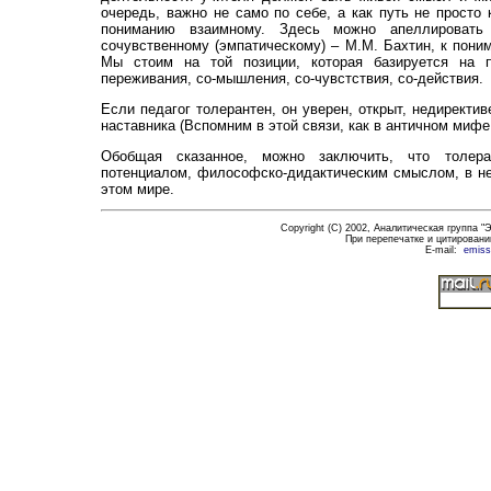
очередь, важно не само по себе, а как путь не просто
пониманию взаимному. Здесь можно апеллировать 
сочувственному (эмпатическому) – М.М. Бахтин, к пони
Мы стоим на той позиции, которая базируется на пр
переживания, со-мышления, со-чувстствия, со-действия.
Если педагог толерантен, он уверен, открыт, недирект
наставника (Вспомним в этой связи, как в античном миф
Обобщая сказанное, можно заключить, что толера
потенциалом, философско-дидактическим смыслом, в не
этом мире.
Copyright (C) 2002, Аналитическая группа 
При перепечатке и цитировании
E-mail:
emiss