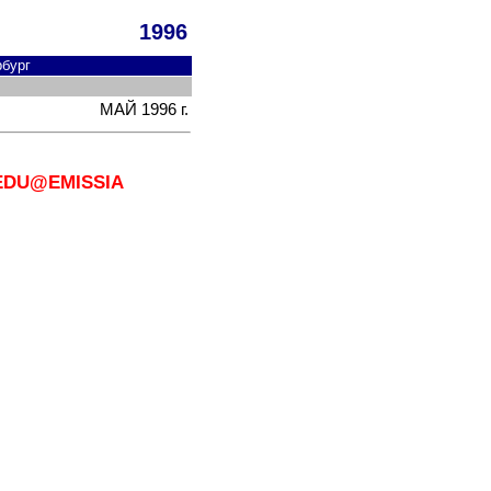
1996
рбург
МАЙ
1996
г.
т EDU@EMISSIA