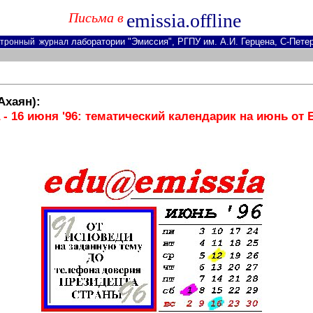
Письма в
emissia.offline
лаборатории "Эмиссия", РГПУ им. А.И. Герцена, С-Пете
тронный журнал
Ахаян)
:
- 16 июня '96: тематический календарик на июнь о